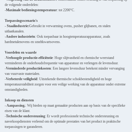
de volgende onderdelen:
-
Maximale bedieningstemperatuur
: tot 2200°C.
Toepassingsscenario's
- Staalindustrie:
Gebruikt in verwarming ovens, pusher glijbanen, en stalen
uitlaatkanalen.
-
Andere industrieën
: Ook toepasbaar in hoogtemperatuurapparatuur, zoals
hardmetalenovens en smeltkwartsovens.
Voordelen en waarde
-
Verhoogde productie-efficiëntie
: Hoge slijtvastheid en chemische weerstand
verminderen de onderhoudsfrequentie van apparatuur en verlengen de levensduur.
-
Verminderde productiekosten
: Een langere levensduur betekent minder vervanging
van vuurvaste materialen.
-
Verbeterde veiligheid
: Uitstekende thermische schokbestendigheid en hoge
temperatuurstabiliteit zorgen voor een veilige werking van de apparatuur onder extreme
omstandigheden.
Inkoop en diensten
- Aanpassing.
: Wij bieden op maat gemaakte producten aan op basis van de specifieke
eisen van de klant.
-
Technische ondersteuning
: Er wordt professionele technische ondersteuning en
naverkoopdiensten verleend om de optimale prestaties van het product in praktische
toepassingen te garanderen.