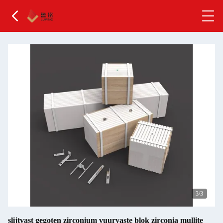
3
/3
slijtvast gegoten zirconium vuurvaste blok zirconia mullite