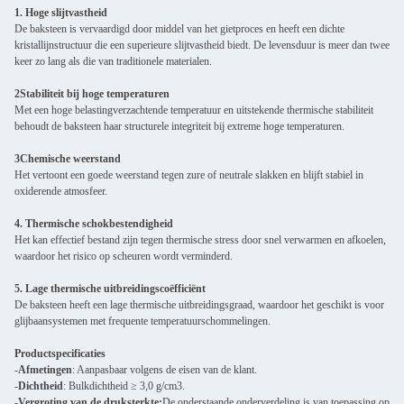
1. Hoge slijtvastheid
De baksteen is vervaardigd door middel van het gietproces en heeft een dichte
kristallijnstructuur die een superieure slijtvastheid biedt. De levensduur is meer dan twee
keer zo lang als die van traditionele materialen.
2Stabiliteit bij hoge temperaturen
Met een hoge belastingverzachtende temperatuur en uitstekende thermische stabiliteit
behoudt de baksteen haar structurele integriteit bij extreme hoge temperaturen.
3Chemische weerstand
Het vertoont een goede weerstand tegen zure of neutrale slakken en blijft stabiel in
oxiderende atmosfeer.
4. Thermische schokbestendigheid
Het kan effectief bestand zijn tegen thermische stress door snel verwarmen en afkoelen,
waardoor het risico op scheuren wordt verminderd.
5. Lage thermische uitbreidingscoëfficiënt
De baksteen heeft een lage thermische uitbreidingsgraad, waardoor het geschikt is voor
glijbaansystemen met frequente temperatuurschommelingen.
Productspecificaties
-
Afmetingen
: Aanpasbaar volgens de eisen van de klant.
-
Dichtheid
: Bulkdichtheid ≥ 3,0 g/cm3.
-
Vergroting van de druksterkte:
De onderstaande onderverdeling is van toepassing op