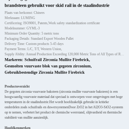
brandsteen gebruikt voor skid rail in de staalindustrie
Plaats van herkomst: Chinees
Merknaam: LUMING
Certificering: ISO9001, Patents,Work safety standardization certificate
Modelnummer: GYML-3
Minimum Order Quantity: 5 metric tons
Packaging Details: Standard Export Wooden Pallet
Delivery Time: Custom products 5-45 days
Payment Terms: L/C, T/T, Western Union,
Supply Ability: Annual Production Exceeding 120,000 Metric Tons of All Types of Refractory Materials Including Castables, Preforms, and Bric
Markeren:
Schuifrail Zirconia Mullite Firebrick
,
Gesmolten vuurvaste blok van gegoten zirconium
,
Gebruikbestendige Zirconia Mullite Firebrick
Productoverzicht
De gegoten zirconia vuurvaste baksteen (zirconia mullite vuurvaste baksteen) is een
hoogwaardig vuurvaste materiaal dat speciaal is ontworpen voor omgevingen met hoge
temperaturen in de staalindustrie.Het wordt hoofdzakelijk gebruikt in kritieke
onderdelen zoals schuifrails en duwersystemenDoor ZrO2 in het Al2O3-SiO2-systeem
op te nemen, verbetert het product de chemische weerstand, slijtvastheid en thermische
stabiliteit van mullite aanzienlijk.
Hoofdkenmerken