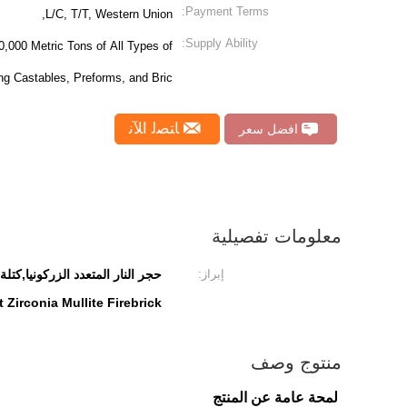
Payment Terms:
L/C, T/T, Western Union,
Supply Ability:
,000 Metric Tons of All Types of
ing Castables, Preforms, and Bric
ﺎﺘﺼﻟ ﺍﻶﻧ
افضل سعر
معلومات تفصيلية
إبراز:
حجر النار المتعدد الزركونيا,كتل
 Zirconia Mullite Firebrick
منتوج وصف
لمحة عامة عن المنتج