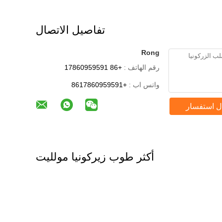
تفاصيل الاتصال
Rong
رقم الهاتف :
+86 17860959591
واتس اب :
+8617860959591
ل استفسار
أكثر طوب زيركونيا مولليت