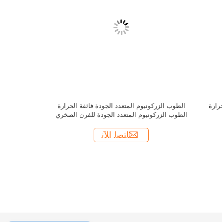
طوب زيركوني