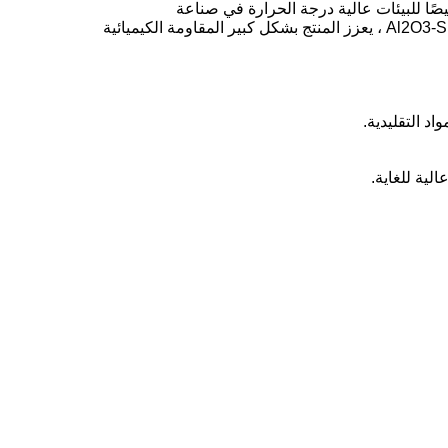
صًا للبيئات عالية درجة الحرارة في صناعة
الصلب.يستخدم في المقام الأول في الأجزاء الحرجة مثل السكة الحديدية المنزلية وأنظمة الدفعمن خلال دمج ZrO2 في نظام Al2O3-SiO2 ، يعزز المنتج بشكل كبير المقاومة الكيميائية
د التقليدية.
ية للغاية.