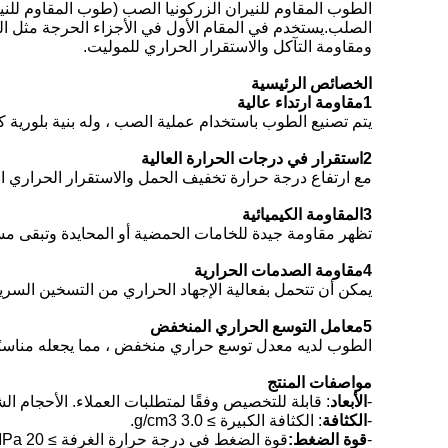
الطوب المقاوم للنيران الزركونيا الصب (طوب المقاوم للنير
ومقاومة التآكل والاستقرار الحراري للموليت.
الخصائص الرئيسية
1مقاومة ارتداء عالية
يتم تصنيع الطوب باستخدام عملية الصب ، وله بنية بلورية كث
2استقرار في درجات الحرارة العالية
مع ارتفاع درجة حرارة تخفيف الحمل والاستقرار الحراري ا
3المقاومة الكيميائية
تظهر مقاومة جيدة للخامات الحمضية أو المحايدة وتبقى م
4مقاومة الصدمات الحرارية
يمكن أن تتحمل بفعالية الإجهاد الحراري من التسخين السري
5معامل التوسع الحراري المنخفض
الطوب لديه معدل توسع حراري منخفض ، مما يجعله مناسبًا ل
مواصفات المنتج
-
الأبعاد
: قابلة للتخصيص وفقًا لمتطلبات العملاء. الأحجام الشائعة تشمل  100mm
-
الكثافة
: الكثافة الكبيرة ≥ 3.0 g/cm3.
-
قوة الضغط:
قوة الضغط في درجة حرارة الغرفة ≥ 20 MPa.