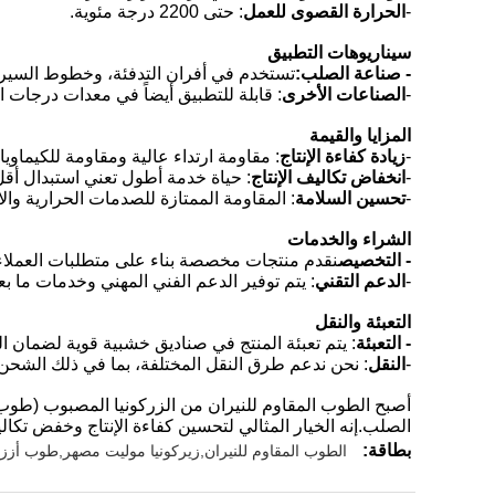
-
الحرارة القصوى للعمل
: حتى 2200 درجة مئوية.
سيناريوهات التطبيق
- صناعة الصلب:
تستخدم في أفران التدفئة، وخطوط السير 
-
الصناعات الأخرى
: قابلة للتطبيق أيضاً في معدات درجات ال
المزايا والقيمة
-
زيادة كفاءة الإنتاج
: مقاومة ارتداء عالية ومقاومة للكيماوي
-
انخفاض تكاليف الإنتاج
: حياة خدمة أطول تعني استبدال أقل 
-
تحسين السلامة
: المقاومة الممتازة للصدمات الحرارية و
الشراء والخدمات
- التخصيص
نقدم منتجات مخصصة بناء على متطلبات العملاء 
-
الدعم التقني
: يتم توفير الدعم الفني المهني وخدمات ما بعد
التعبئة والنقل
- التعبئة
: يتم تعبئة المنتج في صناديق خشبية قوية لضمان الس
-
النقل
: نحن ندعم طرق النقل المختلفة، بما في ذلك الشحن
أصبح الطوب المقاوم للنيران من الزركونيا المصبوب (طوب ا
الصلب.إنه الخيار المثالي لتحسين كفاءة الإنتاج وخفض تكالي
بطاقة:
الطوب المقاوم للنيران,زيركونيا موليت مصهر,طوب أزز