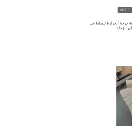
لية درجة الحرارة للصلبة في
ان الزجاج