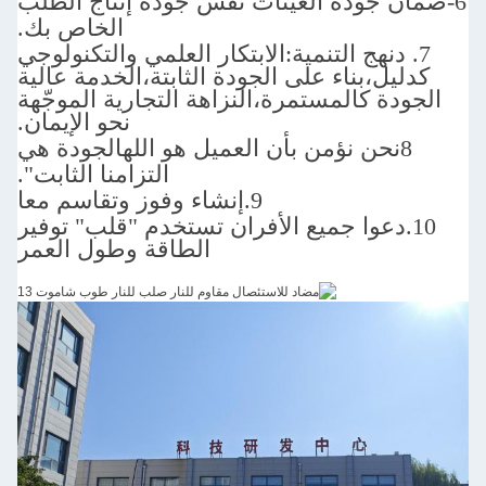
 العينات نفس جودة إنتاج الطلب
الخاص بك.
نمية:
الابتكار العلمي والتكنولوجي
 على الجودة الثابتة،الخدمة عالية
ستمرة،النزاهة التجارية الموجّهة
نحو الإيمان.
الجودة هي
التزامنا الثابت".
9.
إنشاء وفوز وتقاسم معا
يع الأفران تستخدم "قلب" توفير
الطاقة وطول العمر