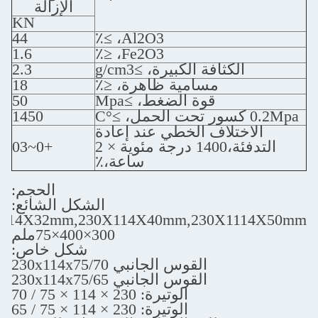
الإزالة
KN
44
Al2O3، ≥٪
1.6
Fe2O3، ≤٪
ة الكبيرة، ≥g/cm3
2.3
مسامية ظاهرة، ≤٪
18
قوة الضغط، ≥Mpa
50
1450
ف الخطي عند إعادة
التدفئة،1400 درجة مئوية × 2
+0~03
ساعة،٪
الحجم:
الشكل الشائع:
0X114X65,230X114X32mm,230X114X40mm,23
300×400×75ملم
شكل خاص:
القوس الجانبي 230x114x75/70
القوس الجانبي 230x114x75/65
الوتيرة: 230 × 114 × 75 / 70
الوتيرة: 230 × 114 × 75 / 65