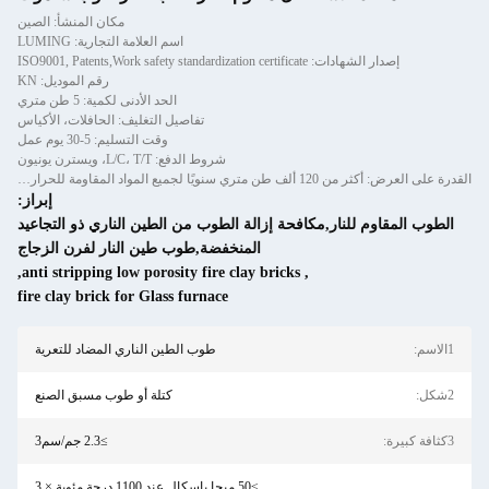
مكان المنشأ: الصين
اسم العلامة التجارية: LUMING
ISO9001, Patents,Work sa
رقم الموديل: KN
الحد الأدنى لكمية: 5 طن متري
تفاصيل التغليف: الحافلات، الأكياس
وقت التسليم: 5-30 يوم عمل
شروط الدفع: L/C، T/T، ويسترن يونيون
القدرة على العرض: أكثر من 120 ألف طن متري سنويًا لجميع المواد المقاومة للحرارة من الخرسانة المصبوبة والخرسانة الجاهزة
إبراز:
ر,مكافحة إزالة الطوب من الطين الناري ذو التجاعيد
المنخفضة,طوب طين النار لفرن الزجاج
,
anti stripping low porosity fire clay bricks
,
fire clay brick for Glass furnace
طوب الطين الناري المضاد للتعرية
كتلة أو طوب مسبق الصنع
≥2.3 جم/سم3
≥50 ميجا باسكال عند 1100 درجة مئوية × 3