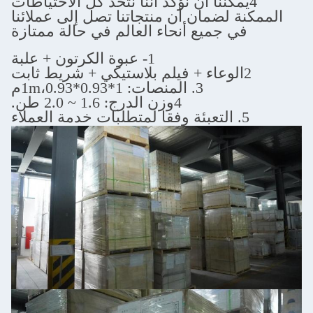
ا أن نؤكد أننا نتخذ كل الاحتياطات
ان أن منتجاتنا تصل إلى عملائنا
يع أنحاء العالم في حالة ممتازة
1- عبوة الكرتون + علبة
3. المنصات: 1*1m،0.93*0.93م
4وزن الدرج: 1.6 ~ 2.0 طن.