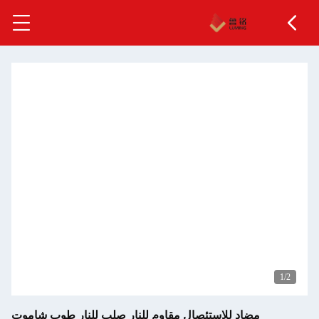
ستئصال مقاوم للنار صلب للنار طوب شاموت