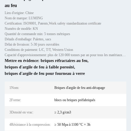
au feu
Lieu d'origine: Chine
Nom de marque: LUMING
Certification: ISO9001, Patents,Work safety standardization certificate
Numéro de modèle: KN
Quantité de commande min: 5 tonnes métriques
Détails d'emballage: Palettes, sacs
Délai de livraison: 5-30 jours ouvrables
Conditions de paiement: L/C, T/T, Western Union
Capacité d'approvisionnement: plus de 120 000 tonnes par an pour tous les matériaux réfractaires: échafaudages, préfaçades et briq
Mettre en évidence:
briques réfractaires au feu
,
briques d'argile de feu à faible porosité
,
briques d'argile de feu pour fourneau à verre
1Nom:
Briques d'argile de feu anti-décapage
2Forme:
blocs ou briques préfabriqués
3Densité en vrac:
≥ 2,3 g/cm3
4Résistance à la compression:
≥ 50 Mpa à 1100 °C × 3h