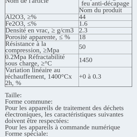
Nom de l'article
feu anti-décapage
Nom du produit
Al2O3, ≥%
44
Fe2O3, ≤%
1.6
Densité en vrac, ≥ g/cm3
2.3
Porosité apparente, ≤ %
18
Résistance à la
50
compression, ≥Mpa
0.2Mpa Réfractabilité
1450
sous charge, ≥°C
Variation linéaire au
réchauffement, 1400°Cx
+0 à 0.3
2h, %
Taille:
Forme commune:
Pour les appareils de traitement des déchets
électroniques, les caractéristiques suivantes
doivent être respectées:
Pour les appareils à commande numérique
Forme spéciale: