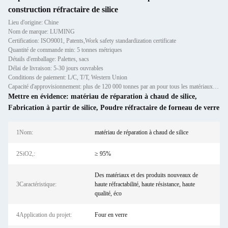
construction réfractaire de silice
Lieu d'origine: Chine
Nom de marque: LUMING
Certification: ISO9001, Patents,Work safety standardization certificate
Quantité de commande min: 5 tonnes métriques
Détails d'emballage: Palettes, sacs
Délai de livraison: 5-30 jours ouvrables
Conditions de paiement: L/C, T/T, Western Union
Capacité d'approvisionnement: plus de 120 000 tonnes par an pour tous les matériaux réfractaires, caissons, préformes et briques
Mettre en évidence:
matériau de réparation à chaud de silice
,
Fabrication à partir de silice
,
Poudre réfractaire de forneau de verre
1Nom:
matériau de réparation à chaud de silice
2SiO2,:
≥ 95%
Des matériaux et des produits nouveaux de
3Caractéristique:
haute réfractabilité, haute résistance, haute
qualité, éco
4Application du projet:
Four en verre