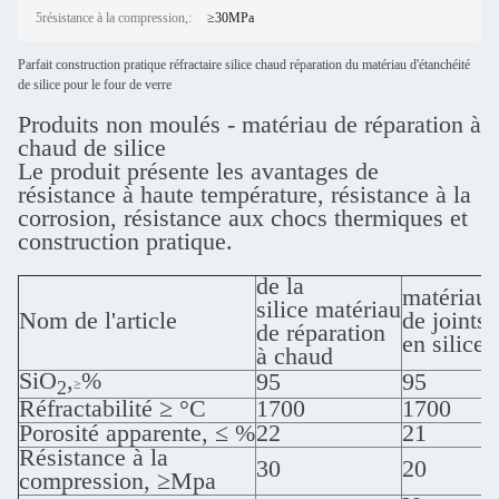
5résistance à la compression,:
≥30MPa
Parfait construction pratique réfractaire silice chaud réparation du matériau d'étanchéité
de silice pour le four de verre
Produits non moulés - matériau de réparation à
chaud de silice
Le produit présente les avantages de
résistance à haute température, résistance à la
corrosion, résistance aux chocs thermiques et
construction pratique.
de la
matériau
silice
matériau
Nom de l'article
de joints
de réparation
en silice
à chaud
SiO
,
%
95
95
≥
2
Réfractabilité ≥ °C
1700
1700
Porosité apparente, ≤ %
22
21
Résistance à la
30
20
compression, ≥Mpa