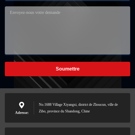
Soumettre
No.1688 Village Xiyangxi, district de Zhoucun, ville de
Zibo, province du Shandong, Chine
Adresse: