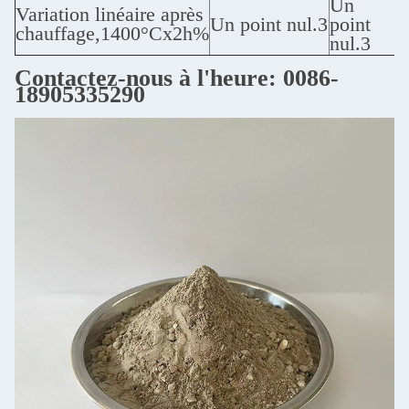
Un
Variation linéaire après
Un point nul.3
point
chauffage,1400°Cx2h%
nul.3
Contactez-nous à l'heure: 0086-
18905335290