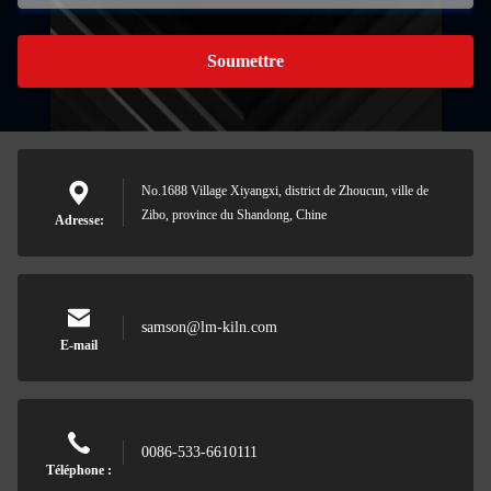
Soumettre
No.1688 Village Xiyangxi, district de Zhoucun, ville de
Zibo, province du Shandong, Chine
Adresse:
samson@lm-kiln.com
E-mail
0086-533-6610111
Téléphone :