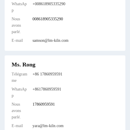
WhatsAp
+008618905335290
p
Nous
008618905335290
avons
parlé.
E-mail
samson@lm-kiln.com
Ms. Rong
Télégram
+86 17860959591
me
WhatsAp
+8617860959591
p
Nous
17860959591
avons
parlé.
E-mail
yara@lm-kiln.com