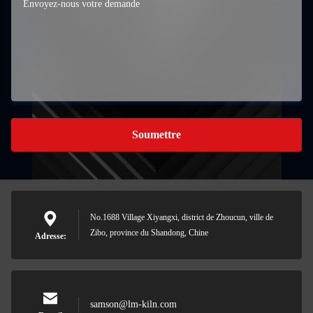
Soumettre
No.1688 Village Xiyangxi, district de Zhoucun, ville de
Zibo, province du Shandong, Chine
Adresse:
samson@lm-kiln.com