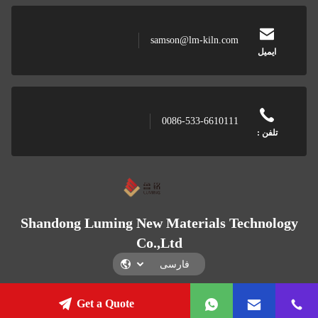
samson@lm-kiln.com
ایمیل
0086-533-6610111
تلفن :
Shandong Luming New Materials Technology
Co.,Ltd
Get a Quote
Shandong Luming New Materials Technology Co.,Ltd