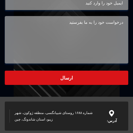
ارسال
شماره ۱۶۸۸ روستای شییانگسی، منطقه ژوکون، شهر
زیبو، استان شاندونگ، چین
آدرس: