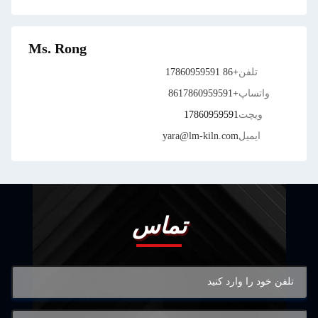
Ms. Rong
تلفن
+86 17860959591
واتساپ
+8617860959591
ویچت
17860959591
ایمیل
yara@lm-kiln.com
تماس