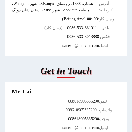
آدرس
شماره 1688، روستای Xiyangxi، شهر Wangcun،
کارخانه:
منطقه Zhoucun، شهر Zibo، استان شان دونگ
زمان کار
:00-:00 (Beijing time)
تلفن :
0086-533-6610111
(زمان کار)
فکس:
0086-533-6013888
ایمیل
samson@lm-kiln.com
Get In Touch
Mr. Cai
تلفن
008618905335290
واتساپ
+008618905335290
ویچت
008618905335290
ایمیل
samson@lm-kiln.com