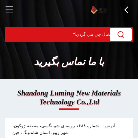
با ما تماس بگیرید
Shandong Luming New Materials
Technology Co.,Ltd
آدرس:
شماره ۱۶۸۸ روستای شییانگسی، منطقه ژوکون،
شهر زیبو، استان شاندونگ، چین