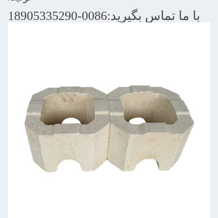
س بگيريد:0086-18905335290