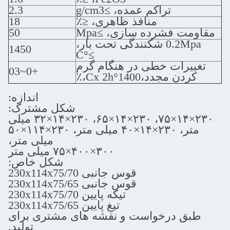
تراکم عمده، ≥g/cm3
2.3
منافذ ظاهری، ≤٪
18
 فشرده سازی، ≥Mpa
50
0.2Mpa شکنندگی تحت بار،
1450
≥°C
رات خطی در هنگام گرم
+0~03
مجدد،1400°Cx 2h،٪
اندازه:
شکل مشترک:
۲۳۰×۱۴×۷۵، ۲۳۰×۱۴×۶۵، ۲۳۰×۱۴×۳۲ میلی
متر، ۲۳۰×۱۴×۴۰ میلی متر، ۲۳۰×۱۱۴×۵۰
میلی متر،
۳۰۰×۴۰۰×۷۵ میلی متر
شکل خاص:
قوس جانبی 230x114x75/70
قوس جانبی 230x114x75/65
تیکه پایین 230x114x75/70
تیغ پایین 230x114x75/65
 درخواست و نقشه های مشتری برای
تولید.