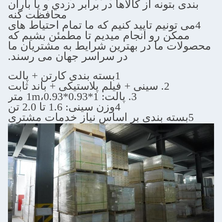
بتونه از کالاها در برابر دزدي و يا باران
محافظت کنه
تونیم تایید کنیم که ما تمام احتیاط های
ن رو انجام میدیم تا مطمئن بشیم که
 ما در بهترین شرایط به مشتریان ما
در سراسر جهان می رسند.
1بسته بندی کارتن + پالت
2. سینی + فیلم پلاستیکی + باند ثابت
3. پالت: 1*1m،0.93*0.93 متر
4وزن سینی: 1.6 تا 2.0 تن