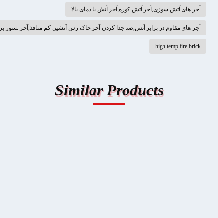
ش سوزی,آجر آتش کوره,آجر آتش با دمای بالا
اوم در برابر آتش,ضد جدا کردن آجر خاک رس آتشین کم منافذ,آجر نسوز برای کوره شیشه
high temp
Similar Products