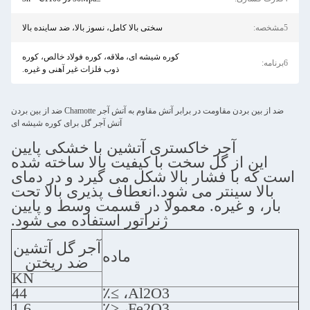
سختی بالا کامل، نسوز بالا، ضد ساینده بالا
کوره شیشه ای، ملاقه، کوره فولاد خالص، کوره
ذوب فلزات غیر آهنی و غیره.
ضد از بین بردن مقاومت در برابر آتش مقاوم به آتش آجر Chamotte ضد از بین بردن
آتش آجر گل برای کوره شیشه ای
آجر خاکستری آتشین با خشکی پایین
 از گل سخت با کیفیت بالا ساخته شده
با فشار بالا شکل می گیرد و در دمای
 سینتر می شود.انعطاف پذیری بالا تحت
و غیره. معمولا در قسمت وسط و پایین
ژنراتور استفاده می شود.
آجر گل آتشین
ماده
ضد ریختن
KN
44
Al2O3، ≥٪
1.6
Fe2O3، ≤٪