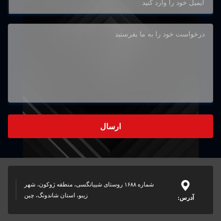
ارسال
شماره ۱۶۸۸ روستای شییانگسی، منطقه ژوکون، شهر
زیبو، استان شاندونگ، چین