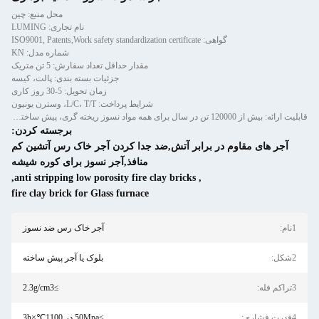
محل منبع: چین
نام تجاری: LUMING
گواهی: ISO9001, Patents,Work safety standardization certificate
شماره مدل: KN
مقدار حداقل تعداد سفارش: 5 تن متریک
جزئیات بسته بندی: پالت، کیسه
زمان تحویل: 5-30 روز کاری
شرایط پرداخت: L/C، T/T، وسترن یونیون
قابلیت ارائه: بیش از 120000 تن در سال برای همه مواد نسوز ریخته گری، پیش ساخته و آجر
برجسته کردن:
 مقاوم در برابر آتش,ضد جدا کردن آجر خاک رس آتشین کم
منافذ,آجر نسوز برای کوره شیشه
,
anti stripping low porosity fire clay bricks
,
fire clay brick for Glass furnace
آجر خاک رس ضد نسوز
بلوک یا آجر پیش ساخته
≥2.3g/cm3
≥50Mpa در 1100℃×3h