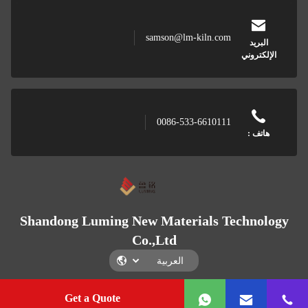
samson@lm-kiln.com
البريد
الإلكتروني
0086-533-6610111
هاتف :
Shandong Luming New Materials Technology
Co.,Ltd
Get a Quote
Shandong Luming New Materials Technology Co.,Ltd