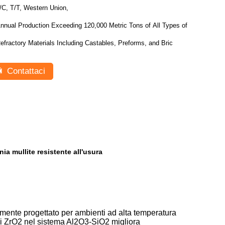
/C, T/T, Western Union,
nnual Production Exceeding 120,000 Metric Tons of All Types of
efractory Materials Including Castables, Preforms, and Bric
Contattaci
nia mullite resistente all'usura
ificamente progettato per ambienti ad alta temperatura
e di ZrO2 nel sistema Al2O3-SiO2 migliora