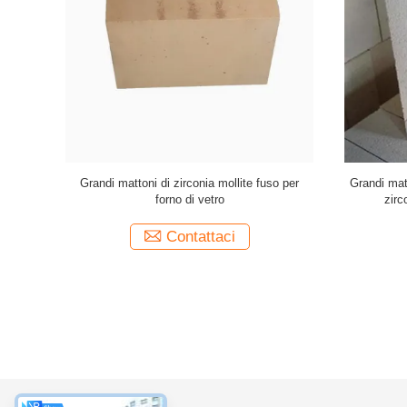
efractory
Resistenza agli urti termici a lunga durata
Prodotti ig
rno di
Grandi mattoni Dimensioni Stili personalizzati
per la 
Contattaci