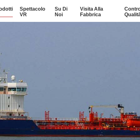
odotti
Spettacolo
Su Di
Visita Alla
Contro
VR
Noi
Fabbrica
Qualit