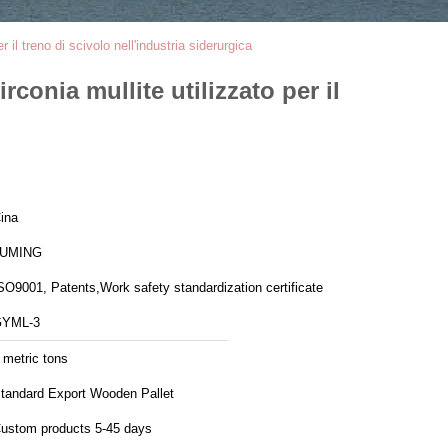
 il treno di scivolo nell'industria siderurgica
rconia mullite utilizzato per il
ina
LUMING
SO9001, Patents,Work safety standardization certificate
YML-3
 metric tons
tandard Export Wooden Pallet
ustom products 5-45 days