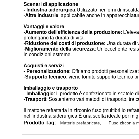
Scenari di applicazione
- Industria siderurgica:
Utilizzato nei forni di riscal
-
Altre industrie
: applicabile anche in apparecchiatur
Vantaggi e valore
-
Aumento dell'efficienza della produzione
: L'elev
prolungano la durata di vita.
-
Riduzione dei costi di produzione
: Una durata di v
-
Miglioramento della sicurezza
: Un'eccellente resi
in condizioni estreme.
Acquisti e servizi
- Personalizzazione
: Offriamo prodotti personalizzat
-
Supporto tecnico
: viene fornito supporto tecnico p
Imballaggio e trasporto
- Imballaggio
: Il prodotto è confezionato in scatole d
-
Trasporti
: Sosteniamo vari metodi di trasporto, tra c
Il mattone refrattaria in zirconio fuso (multibrillo refr
nell'industria siderurgica.È una scelta ideale per migl
Prodotto Tag:
Materie prefabricate
,
Fuso zirconia m