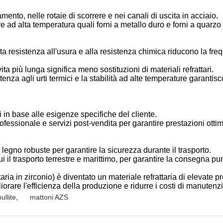
damento, nelle rotaie di scorrere e nei canali di uscita in acciaio.
e ad alta temperatura quali forni a metallo duro e forni a quarzo 
ata resistenza all'usura e alla resistenza chimica riducono la fr
ita più lunga significa meno sostituzioni di materiali refrattari.
stenza agli urti termici e la stabilità ad alte temperature garan
i in base alle esigenze specifiche del cliente.
rofessionale e servizi post-vendita per garantire prestazioni ottim
i legno robuste per garantire la sicurezza durante il trasporto.
ui il trasporto terrestre e marittimo, per garantire la consegna pu
attaria in zirconio) è diventato un materiale refrattaria di elevate 
iorare l'efficienza della produzione e ridurre i costi di manutenz
ullite
,
mattoni AZS