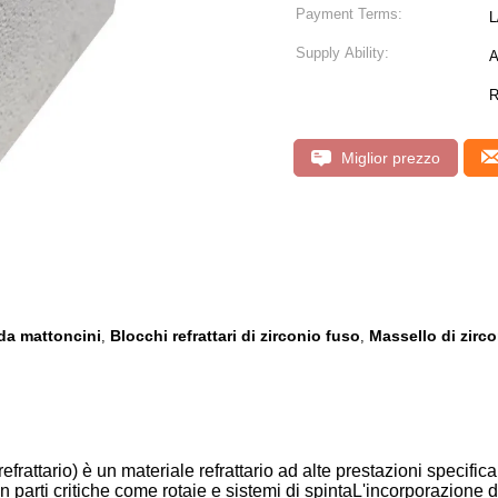
Payment Terms:
L
Supply Ability:
A
R
Miglior prezzo
 da mattoncini
Blocchi refrattari di zirconio fuso
Massello di zirco
,
,
ia refrattario) è un materiale refrattario ad alte prestazioni spec
 in parti critiche come rotaie e sistemi di spintaL'incorporazion