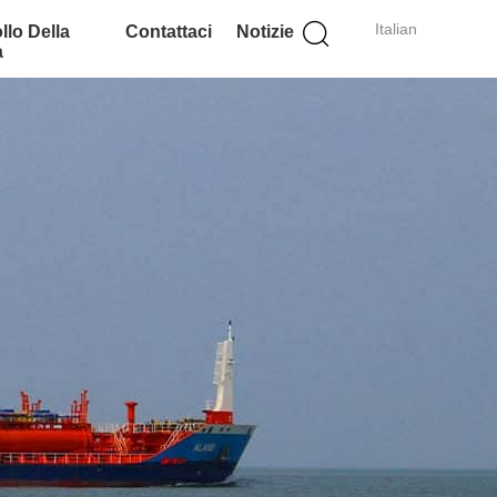
Italian
llo Della
Contattaci
Notizie
à