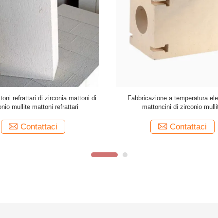
nifughi quadrati di corindomo mullite
Alta resistenza meccanica mattoni re
personalizzazione della ceramica
zircone mullite sinterizzando mat
industriale
zirconia mullite per forno di v
Contattaci
Contattaci