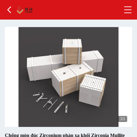
3
/3
Chống mòn đúc Zirconium phản xạ khối Zirconia Mullite