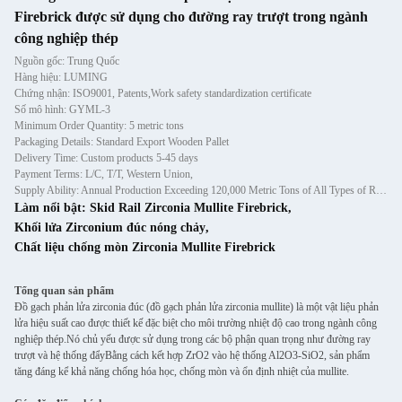
Firebrick được sử dụng cho đường ray trượt trong ngành
công nghiệp thép
Nguồn gốc: Trung Quốc
Hàng hiệu: LUMING
Chứng nhận: ISO9001, Patents,Work safety standardization certificate
Số mô hình: GYML-3
Minimum Order Quantity: 5 metric tons
Packaging Details: Standard Export Wooden Pallet
Delivery Time: Custom products 5-45 days
Payment Terms: L/C, T/T, Western Union,
Supply Ability: Annual Production Exceeding 120,000 Metric Tons of All Types of Refractory Materials Including Castables, Preforms, and Bric
Làm nổi bật:
Skid Rail Zirconia Mullite Firebrick
,
Khối lửa Zirconium đúc nóng chảy
,
Chất liệu chống mòn Zirconia Mullite Firebrick
Tổng quan sản phẩm
Đồ gạch phản lửa zirconia đúc (đồ gạch phản lửa zirconia mullite) là một vật liệu phản
lửa hiệu suất cao được thiết kế đặc biệt cho môi trường nhiệt độ cao trong ngành công
nghiệp thép.Nó chủ yếu được sử dụng trong các bộ phận quan trọng như đường ray
trượt và hệ thống đẩyBằng cách kết hợp ZrO2 vào hệ thống Al2O3-SiO2, sản phẩm
tăng đáng kể khả năng chống hóa học, chống mòn và ổn định nhiệt của mullite.