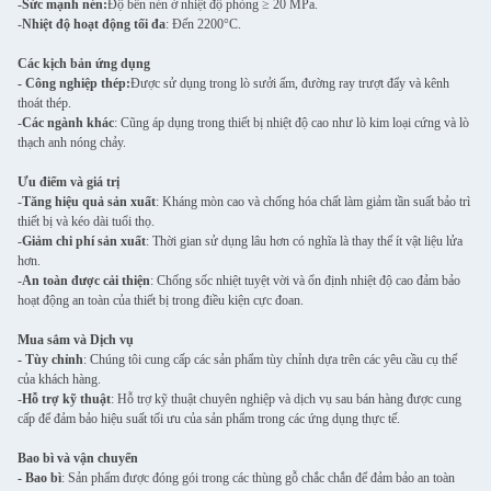
-
Sức mạnh nén:
Độ bền nén ở nhiệt độ phòng ≥ 20 MPa.
-
Nhiệt độ hoạt động tối đa
: Đến 2200°C.
Các kịch bản ứng dụng
- Công nghiệp thép:
Được sử dụng trong lò sưởi ấm, đường ray trượt đẩy và kênh
thoát thép.
-
Các ngành khác
: Cũng áp dụng trong thiết bị nhiệt độ cao như lò kim loại cứng và lò
thạch anh nóng chảy.
Ưu điểm và giá trị
-
Tăng hiệu quả sản xuất
: Kháng mòn cao và chống hóa chất làm giảm tần suất bảo trì
thiết bị và kéo dài tuổi thọ.
-
Giảm chi phí sản xuất
: Thời gian sử dụng lâu hơn có nghĩa là thay thế ít vật liệu lửa
hơn.
-
An toàn được cải thiện
: Chống sốc nhiệt tuyệt vời và ổn định nhiệt độ cao đảm bảo
hoạt động an toàn của thiết bị trong điều kiện cực đoan.
Mua sắm và Dịch vụ
- Tùy chỉnh
: Chúng tôi cung cấp các sản phẩm tùy chỉnh dựa trên các yêu cầu cụ thể
của khách hàng.
-
Hỗ trợ kỹ thuật
: Hỗ trợ kỹ thuật chuyên nghiệp và dịch vụ sau bán hàng được cung
cấp để đảm bảo hiệu suất tối ưu của sản phẩm trong các ứng dụng thực tế.
Bao bì và vận chuyển
- Bao bì
: Sản phẩm được đóng gói trong các thùng gỗ chắc chắn để đảm bảo an toàn