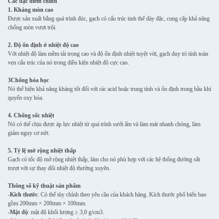
Các đặc điểm chính
1. Kháng mòn cao
Được sản xuất bằng quá trình đúc, gạch có cấu trúc tinh thể dày đặc, cung cấp khả năng
chống mòn vượt trội.
2. Độ ổn định ở nhiệt độ cao
Với nhiệt độ làm mềm tải trọng cao và độ ổn định nhiệt tuyệt vời, gạch duy trì tính toàn
vẹn cấu trúc của nó trong điều kiện nhiệt độ cực cao.
3Chống hóa học
Nó thể hiện khả năng kháng tốt đối với rác acid hoặc trung tính và ổn định trong bầu khí
quyển oxy hóa.
4. Chống sốc nhiệt
Nó có thể chịu được áp lực nhiệt từ quá trình sưởi ấm và làm mát nhanh chóng, làm
giảm nguy cơ nứt.
5. Tỷ lệ mở rộng nhiệt thấp
Gạch có tốc độ mở rộng nhiệt thấp, làm cho nó phù hợp với các hệ thống đường sắt
trượt với sự thay đổi nhiệt độ thường xuyên.
Thông số kỹ thuật sản phẩm
-
Kích thước
: Có thể tùy chỉnh theo yêu cầu của khách hàng. Kích thước phổ biến bao
gồm 200mm × 200mm × 100mm.
-
Mật độ
: mật độ khối lượng ≥ 3,0 g/cm3.