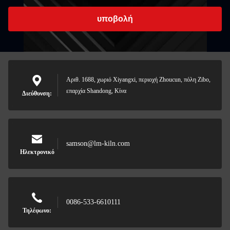
υποβολή
Αριθ. 1688, χωριό Xiyangxi, περιοχή Zhoucun, πόλη Zibo,
επαρχία Shandong, Κίνα
Διεύθυνση:
samson@lm-kiln.com
Ηλεκτρονικό
0086-533-6610111
Τηλέφωνο: