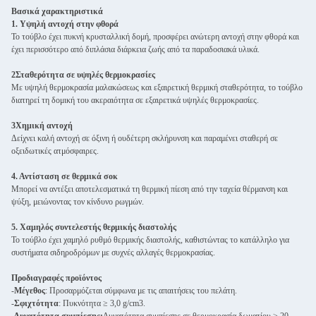
Βασικά χαρακτηριστικά
1. Υψηλή αντοχή στην φθορά
Το τούβλο έχει πυκνή κρυσταλλική δομή, προσφέρει ανώτερη αντοχή στην φθορά και
έχει περισσότερο από διπλάσια διάρκεια ζωής από τα παραδοσιακά υλικά.
2Σταθερότητα σε υψηλές θερμοκρασίες
Με υψηλή θερμοκρασία μαλακώσεως και εξαιρετική θερμική σταθερότητα, το τούβλο
διατηρεί τη δομική του ακεραιότητα σε εξαιρετικά υψηλές θερμοκρασίες.
3Χημική αντοχή
Δείχνει καλή αντοχή σε όξινη ή ουδέτερη σκλήρυνση και παραμένει σταθερή σε
οξειδωτικές ατμόσφαιρες.
4. Αντίσταση σε θερμικά σοκ
Μπορεί να αντέξει αποτελεσματικά τη θερμική πίεση από την ταχεία θέρμανση και
ψύξη, μειώνοντας τον κίνδυνο ρωγμών.
5. Χαμηλός συντελεστής θερμικής διαστολής
Το τούβλο έχει χαμηλό ρυθμό θερμικής διαστολής, καθιστώντας το κατάλληλο για
συστήματα σιδηροδρόμων με συχνές αλλαγές θερμοκρασίας.
Προδιαγραφές προϊόντος
-
Μέγεθος
: Προσαρμόζεται σύμφωνα με τις απαιτήσεις του πελάτη.
-
Σφιχτότητα
: Πυκνότητα ≥ 3,0 g/cm3.