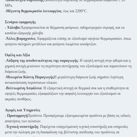
-
Δυνατότητα συμπίεσης:
Δυνατότητα συμπίεσης σε θερμοκρασία δωματίου ≥ 20
MPa.
-
Μέγιστη θερμοκρασία λειτουργίας
: έως και 2200°C.
Σενάρια εφαρμογής
- Χάλυβα:
Χρησιμοποιείται σε θέρμανση φούρνων, σιδηροτροχιών στροφή, και τα
κανάλια εξαγωγής χάλυβα.
-
Άλλες βιομηχανίες
: Εφαρμόζεται επίσης σε εξοπλισμό υψηλών θερμοκρασιών, όπως
φούρνοι σκληρών μετάλλων και φούρνοι λιωμένου κουάρτζου.
Οφέλη και Αξία
-
Αύξηση της αποδοτικότητας της παραγωγής
: Η υψηλή αντοχή στην φθορά και η
χημική αντοχή μειώνουν τη συχνότητα συντήρησης του εξοπλισμού και παρατείνουν τη
διάρκεια ζωής.
-
Μειωμένα Κόστη Παραγωγής
Η μεγαλύτερη διάρκεια ζωής σημαίνει λιγότερη
αντικατάσταση πυρόστατων υλικών.
-
Βελτιωμένη Ασφάλεια
: Η εξαιρετική αντοχή σε θερμικά σοκ και η σταθερότητα σε
υψηλές θερμοκρασίες εξασφαλίζουν την ασφαλή λειτουργία του εξοπλισμού σε
ακραίες συνθήκες.
Αγορές και Υπηρεσίες
- Προσαρμογή
Προϊόντα: Προσφέρουμε εξατομικευμένα προϊόντα με βάση τις ειδικές
απαιτήσεις των πελατών.
-
Τεχνική υποστήριξη
: Παρέχεται επαγγελματική τεχνική υποστήριξη και υπηρεσίες
μετά την πώληση για τη διασφάλιση της βέλτιστης απόδοσης του προϊόντος σε