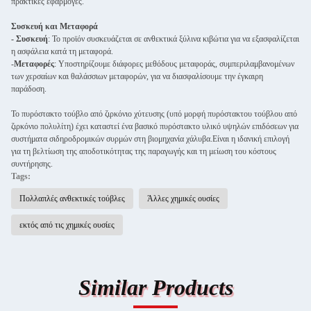
πρακτικές εφαρμογές.
Συσκευή και Μεταφορά
- Συσκευή
: Το προϊόν συσκευάζεται σε ανθεκτικά ξύλινα κιβώτια για να εξασφαλίζεται
η ασφάλεια κατά τη μεταφορά.
-
Μεταφορές
: Υποστηρίζουμε διάφορες μεθόδους μεταφοράς, συμπεριλαμβανομένων
των χερσαίων και θαλάσσιων μεταφορών, για να διασφαλίσουμε την έγκαιρη
παράδοση.
Το πυρόστακτο τούβλο από ζιρκόνιο χύτευσης (υπό μορφή πυρόστακτου τούβλου από
ζιρκόνιο πολυλίτη) έχει καταστεί ένα βασικό πυρόστακτο υλικό υψηλών επιδόσεων για
συστήματα σιδηροδρομικών συρμών στη βιομηχανία χάλυβα.Είναι η ιδανική επιλογή
για τη βελτίωση της αποδοτικότητας της παραγωγής και τη μείωση του κόστους
συντήρησης.
Tags:
Πολλαπλές ανθεκτικές τούβλες
Άλλες χημικές ουσίες
εκτός από τις χημικές ουσίες
Similar Products