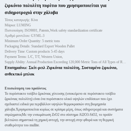
ζιρκόνιο πολυλίτη πυρίτιο που χρησιμοποιείται για
σιδηροτροχιά στην χάλυβα
Τόπος καταγωγής: Κίνα
Μάρκα: LUMING
Πιστοποίηση: ISO9001, Patents,Work safety standardization certificate
Αριθμό μοντέλου: GYML-3
Minimum Order Quantity: 5 metric tons
Packaging Details: Standard Export Wooden Pallet
Delivery Time: Custom products 5-45 days
Payment Terms: L/C, T/T, Western Union,
Supply Ability: Annual Production Exceeding 120,000 Metric Tons of All Types of Refractory Materials Including Castables, Preforms, and Bric
Επισημαίνω:
Σκίτ-ρειλ Ζιρκόνια πολυλίτη
,
Συσταμένο ζιρκόνιο
,
ανθεκτικό μπλοκ
Επισκόπηση του προϊόντος
Το πυρόστακτο τούβλο ζιρκόνιας χύτευσης (υποκείμενο σε πυρόστακτο τούβλο
ζιρκόνιας πολυλίτη) είναι ένα πυρόστακτο υλικό υψηλών επιδόσεων που έχει
σχεδιαστεί ειδικά για περιβάλλον υψηλών θερμοκρασιών στη βιομηχανία
χάλυβα.Χρησιμοποιείται κυρίως σε κρίσιμα μέρη, όπως σιδηροτροχιά και συστήματα
σπρώγματοςΜε την ενσωμάτωση ZrO2 στο σύστημα Al2O3-SiO2, το προϊόν
βελτιώνει σημαντικά τη χημική αντοχή, την αντοχή στην φθορά και τη θερμική
σταθερότητα του mullite.