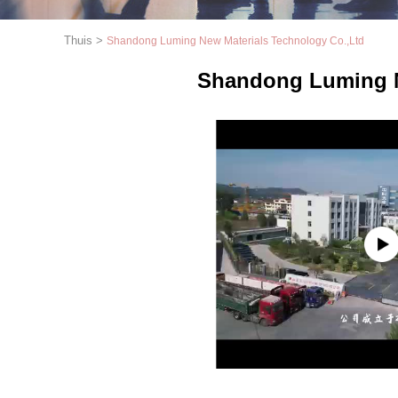
Thuis
>
Shandong Luming New Materials Technology Co.,Ltd
Shandong Luming N
1
2
3