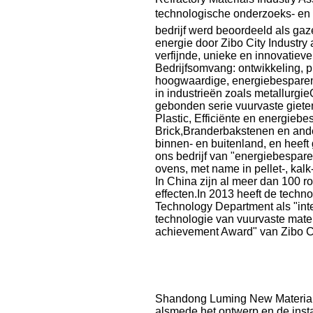
technologische onderzoeks- en o
bedrijf werd beoordeeld als ga
energie door Zibo City Industry
verfijnde, unieke en innovatieve
Bedrijfsomvang: ontwikkeling, p
hoogwaardige, energiebesparend
in industrieën zoals metallurgi
gebonden serie vuurvaste gieten
Plastic, Efficiënte en energie
Brick,Branderbakstenen en ande
binnen- en buitenland, en heeft
ons bedrijf van "energiebespare
ovens, met name in pellet-, kal
In China zijn al meer dan 100 
effecten.In 2013 heeft de techn
Technology Department als "inte
technologie van vuurvaste mater
achievement Award" van Zibo Ci
Shandong Luming New Materials 
alsmede het ontwerp en de insta