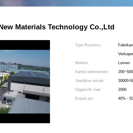
ew Materials Technology Co.,Ltd
Type Business:
Fabrikan
Verkope
Merken:
Lumen
Aantal werknemers:
200~500
Jaarlijkse omzet:
30000-5
Opgericht Jaar:
2006
Export pct:
40% - 5
4
5