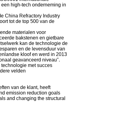
ls een high-tech onderneming in
de China Refractory Industry
ort tot de top 500 van de
ende materialen voor
iceerde bakstenen en gietbare
tselwerk kan de technologie de
esparen en de levensduur van
enlandse kloof en werd in 2013
ionaal geavanceerd niveau".
e technologie met succes
ndere velden
ten van de klant, heeft
nd emission reduction goals
als and changing the structural