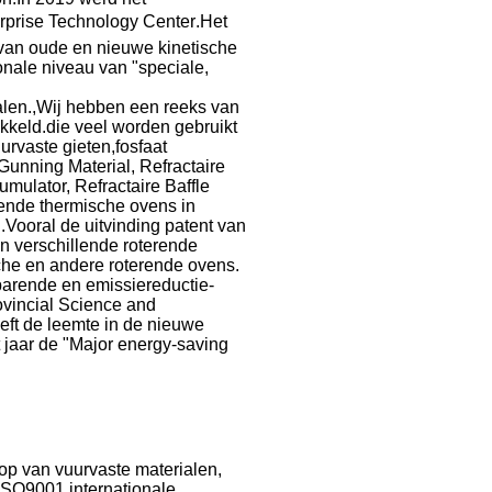
rprise Technology Center.Het
 van oude en nieuwe kinetische
onale niveau van "speciale,
ialen.,Wij hebben een reeks van
kkeld.die veel worden gebruikt
urvaste gieten,fosfaat
Gunning Material, Refractaire
mulator, Refractaire Baffle
lende thermische ovens in
.Vooral de uitvinding patent van
in verschillende roterende
sche en andere roterende ovens.
parende en emissiereductie-
ovincial Science and
eft de leemte in de nieuwe
 jaar de "Major energy-saving
op van vuurvaste materialen,
 ISO9001 internationale