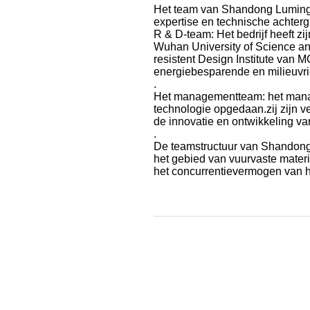
Het team van Shandong Luming N
expertise en technische achterg
R & D-team: Het bedrijf heeft z
Wuhan University of Science an
resistent Design Institute va
energiebesparende en milieuvri
.
Het managementteam: het manag
technologie opgedaan.zij zijn v
de innovatie en ontwikkeling v
.
De teamstructuur van Shandong 
het gebied van vuurvaste materi
het concurrentievermogen van het