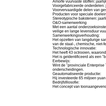
Amorfe vuurvaste stoffen: jaarli
Voorgefabriceerde onderdelen: j
Voorvervaardigde delen van gesi
Producten voor speciale doelein
Stereotypische bakstenen: jaarl
O&O-samenwerking
Met een aantal onderzoeksinste
veilige en lange levensduur vuu
Samenwerkingsverhouding:
Het opzetten van langdurige s
van de staal-, chemische, niet-fe
Technologische innovatie:
Het heeft 43 octrooien, waarond
Het is geïdentificeerd als een "
Eerbewijs:
Wint de "provinciale Enterprise
onderscheidingen.
Geautomatiseerde productie:
Hij investeerde 65 miljoen yuan
Bedrijfsfilosofie:
Het concept van toonaangevende