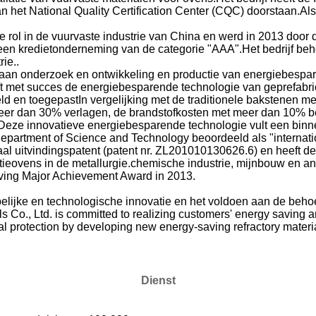
van het National Quality Certification Center (CQC) doorstaan.A
ke rol in de vuurvaste industrie van China en werd in 2013 door 
 een kredietonderneming van de categorie "AAA".Het bedrijf beho
ie..
aan onderzoek en ontwikkeling en productie van energiebespar
eeft met succes de energiebesparende technologie van geprefabr
 en toegepastIn vergelijking met de traditionele bakstenen me
eer dan 30% verlagen, de brandstofkosten met meer dan 10% b
.Deze innovatieve energiebesparende technologie vult een binn
epartment of Science and Technology beoordeeld als "internat
naal uitvindingspatent (patent nr. ZL201010130626.6) en heeft d
tieovens in de metallurgie.chemische industrie, mijnbouw en a
ving Major Achievement Award in 2013.
lijke en technologische innovatie en het voldoen aan de behoef
Co., Ltd. is committed to realizing customers' energy saving a
al protection by developing new energy-saving refractory materi
Dienst