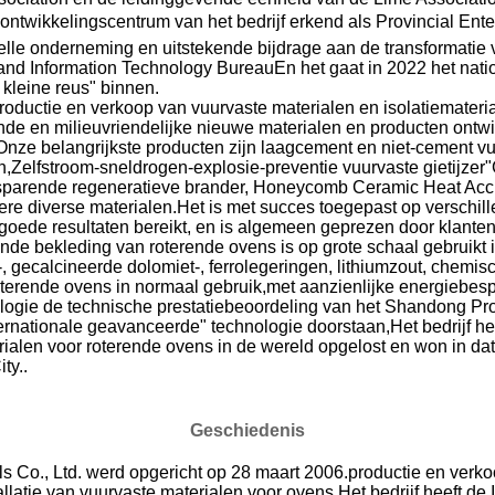
ntwikkelingscentrum van het bedrijf erkend als Provincial Ente
zelle onderneming en uitstekende bijdrage aan de transformatie
 and Information Technology BureauEn het gaat in 2022 het nati
 kleine reus" binnen.
roductie en verkoop van vuurvaste materialen en isolatiemater
e en milieuvriendelijke nieuwe materialen en producten ontwi
eOnze belangrijkste producten zijn laagcement en niet-cement vu
,Zelfstroom-sneldrogen-explosie-preventie vuurvaste gietijzer"
besparende regeneratieve brander, Honeycomb Ceramic Heat Accu
re diverse materialen.Het is met succes toegepast op verschil
 goede resultaten bereikt, en is algemeen geprezen door klanten
nde bekleding van roterende ovens is op grote schaal gebruikt 
k-, gecalcineerde dolomiet-, ferrolegeringen, lithiumzout, chemi
roterende ovens in normaal gebruik,met aanzienlijke energiebes
ologie de technische prestatiebeoordeling van het Shandong Pr
rnationale geavanceerde" technologie doorstaan,Het bedrijf he
ialen voor roterende ovens in de wereld opgelost en won in dat
ty..
Geschiedenis
Co., Ltd. werd opgericht op 28 maart 2006.productie en verko
llatie van vuurvaste materialen voor ovens.Het bedrijf heeft de