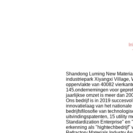
In
Shandong Luming New Materials 
industriepark Xiyangxi Village,
oppervlakte van 40082 vierkant
145.ondernemingen voor gepref
jaarlijkse omzet is meer dan 2
Ons bedrijf is in 2019 succesvo
innovatielaag van het nationale
bedrijfsfilosofie van technolog
uitvindingspatenten, 15 utility 
Standardization Enterprise" en 
erkenning als "hightechbedrijf"
Refractory Materials Industry A