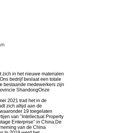
am
zich in het nieuwe materialen
ns bedrijf beslaat een totale
nze bestaande medewerkers zijn
provincie ShandongOnze
ei 2021 trad het in de
t zich altijd aan de
, waaronder 19 toegelaten
ijen van "Intellectual Property
ntage Enterprise" in China.De
derneming van de China
on.In 2019 werd het