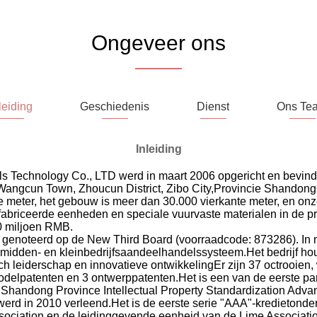
Ongeveer ons
leiding
Geschiedenis
Dienst
Ons Te
Inleiding
Technology Co., LTD werd in maart 2006 opgericht en bevindt 
 Wangcun Town, Zhoucun District, Zibo City,Provincie ShandongO
e meter, het gebouw is meer dan 30.000 vierkante meter, en o
abriceerde eenheden en speciale vuurvaste materialen in de 
00 miljoen RMB.
l genoteerd op de New Third Board (voorraadcode: 873286). In m
 midden- en kleinbedrijfsaandeelhandelssysteem.Het bedrijf houd
isch leiderschap en innovatieve ontwikkelingEr zijn 37 octrooien
modelpatenten en 3 ontwerppatenten.Het is een van de eerste part
"Shandong Province Intellectual Property Standardization Adva
 werd in 2010 verleend.Het is de eerste serie "AAA"-kredieton
ssociation en de leidinggevende eenheid van de Lime Associati