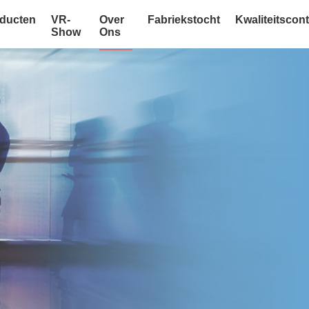
ducten
VR-
Over
Fabriekstocht
Kwaliteitscont
Show
Ons