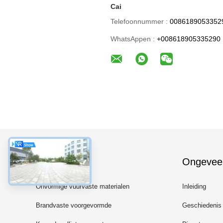
Cai
Telefoonnummer :
0086189053352
WhatsAppen :
+008618905335290
Categorieën
Ongevee
Onvormige vuurvaste materialen
Inleiding
Brandvaste voorgevormde
Geschiedenis
bakstenen