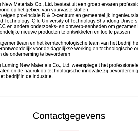
ew Materials Co., Ltd. bestaat uit een groep ervaren profess
rond op het gebied van vuurvaste stoffen.
ijn eigen provinciale R & D-centrum en gemeentelijk ingenieurs
d Technology, Qilu University of Technology,Shandong Universi
n MCC en andere onderzoeks- en ontwerp-eenheden om gezamenli
endelijke nieuwe producten te ontwikkelen en toe te passen
ementteam en het kerntechnologische team van het bedrijf heb
erantwoordelijk voor de dagelijkse werking en technologische on
an de onderneming te bevorderen
Luming New Materials Co., Ltd. weerspiegelt het professionele
alen en de nadruk op technologische innovatie.zij bevorderen 
 bedrijf in de industrie.
Contactgegevens