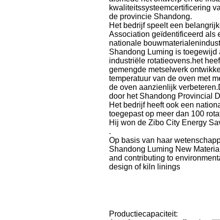
kwaliteitssysteemcertificering 
de provincie Shandong.
Het bedrijf speelt een belangrij
Association geïdentificeerd als
nationale bouwmaterialenindustr
Shandong Luming is toegewijd 
industriële rotatieovens.het h
gemengde metselwerk ontwikkeld
temperatuur van de oven met m
de oven aanzienlijk verbeteren
door het Shandong Provincial D
Het bedrijf heeft ook een natio
toegepast op meer dan 100 rota
Hij won de Zibo City Energy Sa
.
Op basis van haar wetenschappe
Shandong Luming New Materials 
and contributing to environment
design of kiln linings
Productiecapaciteit: