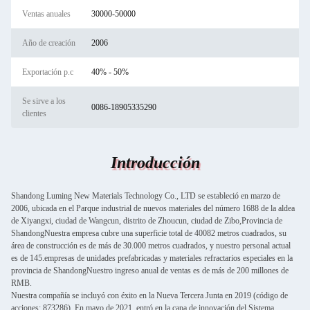
Ventas anuales
30000-50000
Año de creación
2006
Exportación p.c
40% - 50%
Se sirve a los
0086-18905335290
clientes
Introducción
Shandong Luming New Materials Technology Co., LTD se estableció en marzo de
2006, ubicada en el Parque industrial de nuevos materiales del número 1688 de la aldea
de Xiyangxi, ciudad de Wangcun, distrito de Zhoucun, ciudad de Zibo,Provincia de
ShandongNuestra empresa cubre una superficie total de 40082 metros cuadrados, su
área de construcción es de más de 30.000 metros cuadrados, y nuestro personal actual
es de 145.empresas de unidades prefabricadas y materiales refractarios especiales en la
provincia de ShandongNuestro ingreso anual de ventas es de más de 200 millones de
RMB.
Nuestra compañía se incluyó con éxito en la Nueva Tercera Junta en 2019 (código de
acciones: 873286). En mayo de 2021, entró en la capa de innovación del Sistema