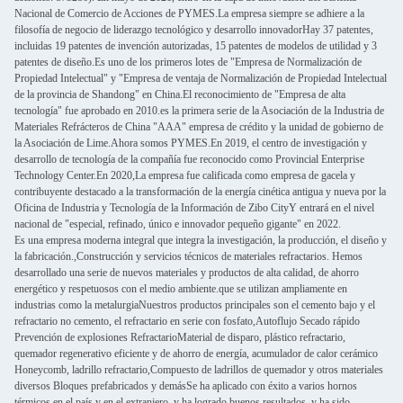
Nacional de Comercio de Acciones de PYMES.La empresa siempre se adhiere a la
filosofía de negocio de liderazgo tecnológico y desarrollo innovadorHay 37 patentes,
incluidas 19 patentes de invención autorizadas, 15 patentes de modelos de utilidad y 3
patentes de diseño.Es uno de los primeros lotes de "Empresa de Normalización de
Propiedad Intelectual" y "Empresa de ventaja de Normalización de Propiedad Intelectual
de la provincia de Shandong" en China.El reconocimiento de "Empresa de alta
tecnología" fue aprobado en 2010.es la primera serie de la Asociación de la Industria de
Materiales Refrácteros de China "AAA" empresa de crédito y la unidad de gobierno de
la Asociación de Lime.Ahora somos PYMES.En 2019, el centro de investigación y
desarrollo de tecnología de la compañía fue reconocido como Provincial Enterprise
Technology Center.En 2020,La empresa fue calificada como empresa de gacela y
contribuyente destacado a la transformación de la energía cinética antigua y nueva por la
Oficina de Industria y Tecnología de la Información de Zibo CityY entrará en el nivel
nacional de "especial, refinado, único e innovador pequeño gigante" en 2022.
Es una empresa moderna integral que integra la investigación, la producción, el diseño y
la fabricación.,Construcción y servicios técnicos de materiales refractarios. Hemos
desarrollado una serie de nuevos materiales y productos de alta calidad, de ahorro
energético y respetuosos con el medio ambiente.que se utilizan ampliamente en
industrias como la metalurgiaNuestros productos principales son el cemento bajo y el
refractario no cemento, el refractario en serie con fosfato,Autoflujo Secado rápido
Prevención de explosiones RefractarioMaterial de disparo, plástico refractario,
quemador regenerativo eficiente y de ahorro de energía, acumulador de calor cerámico
Honeycomb, ladrillo refractario,Compuesto de ladrillos de quemador y otros materiales
diversos Bloques prefabricados y demásSe ha aplicado con éxito a varios hornos
térmicos en el país y en el extranjero, y ha logrado buenos resultados, y ha sido