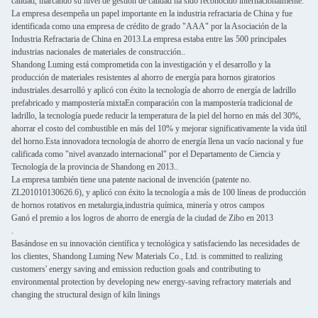
calidad, marcando su nivel de gestión de calidad ha sido reconocido internacionalmente.
La empresa desempeña un papel importante en la industria refractaria de China y fue
identificada como una empresa de crédito de grado "AAA" por la Asociación de la
Industria Refractaria de China en 2013.La empresa estaba entre las 500 principales
industrias nacionales de materiales de construcción..
Shandong Luming está comprometida con la investigación y el desarrollo y la
producción de materiales resistentes al ahorro de energía para hornos giratorios
industriales.desarrolló y aplicó con éxito la tecnología de ahorro de energía de ladrillo
prefabricado y mampostería mixtaEn comparación con la mampostería tradicional de
ladrillo, la tecnología puede reducir la temperatura de la piel del horno en más del 30%,
ahorrar el costo del combustible en más del 10% y mejorar significativamente la vida útil
del horno.Esta innovadora tecnología de ahorro de energía llena un vacío nacional y fue
calificada como "nivel avanzado internacional" por el Departamento de Ciencia y
Tecnología de la provincia de Shandong en 2013..
La empresa también tiene una patente nacional de invención (patente no.
ZL201010130626.6), y aplicó con éxito la tecnología a más de 100 líneas de producción
de hornos rotativos en metalurgia,industria química, minería y otros campos
Ganó el premio a los logros de ahorro de energía de la ciudad de Zibo en 2013
.
Basándose en su innovación científica y tecnológica y satisfaciendo las necesidades de
los clientes, Shandong Luming New Materials Co., Ltd. is committed to realizing
customers' energy saving and emission reduction goals and contributing to
environmental protection by developing new energy-saving refractory materials and
changing the structural design of kiln linings