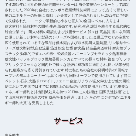
です2019年に同社の技術研究開発センターは 省企業技術センターとして認定
されました 2020年に会社には,シボ市産業情報技術局によって,古くて新しい
動力エネルギーの転換に 貢献した企業として評価されました.2022年に"特別
で洗練された ユニークで革新的な小さな巨人"の全国レベルに入ります
耐火材料と隔熱材料の開発,生産,販売です. 研究,生産,設計を統合する現代的な
総合企業です.,耐火材料の建設および技術サービス.我々は,高品質,省エネ,環境
に優しい新しい材料と製品のシリーズを開発しました.金属工学などの産業で
広く使用されている主な製品は低水泥および非水泥耐火型鋳型, リン酸結合シ
リーズ耐火型鋳型,自動流量 迅速乾燥 防爆 耐火品 鋳造品弾道材料 耐火性プラ
スチック 効率的で省エネの再生式燃焼器 ハニーコンブセラミック熱蓄積器
耐火性バッフルブロック燃焼器用レンガとすべての様々な材料 複合 プリファ
ブリックブロックなど国内外で様々な熱炉に成功裏に適用され,良い結果が得
られ,顧客から広く賞賛されています.特に私たちの会社の発明特許の"回転オ
ーブンの省エネコーナー"は,広く様々な回転オーブンで使用されています特に
ペレット,石灰,火熱ドロマイト,フェロー合金,リチウム塩,化学および他の回転
炉において.中国ではすでに100以上の回転炉が通常使用されています.重要な
エネルギー節約と排出削減効果を持つ.2013年,この技術は"国際先進技術"とし
て山東省科学技術局の技術成果評価を通過しました.その年にジボ市の"エネル
ギー節約大賞"を受賞しました.
サービス
生産能力: