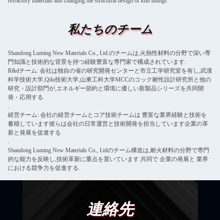
refractory materials and changing the structural design of kiln linings
私たちのチーム
Shandong Luming New Materials Co., Ltd.のチームは,火熱性材料の分野で深い専
門知識と技術的な背景を持つ経験豊富な専門家で構成されています.
R&dチーム: 会社は独自の省の研究開発センターと市立工学研究室を有し,武漢
科学技術大学,Qilu技術大学,山東工科大学MCCのコック耐性設計研究所と他の
研究・設計部門が,エネルギー節約と環境に優しい新製品シリーズを共同開
発・応用する
.
経営チーム: 会社の経営チームとコア技術チームは 豊富な業界経験と技術を
蓄積しています彼らは会社の日常運営と技術開発を担当しています企業の革
新と発展を促進する
.
Shandong Luming New Materials Co., Ltdのチーム構造は,耐火材料の分野で専門
的な能力を反映し,技術革新に重点を置いています.共同で 企業の発展と 業界
における競争力を促進する.
連絡先