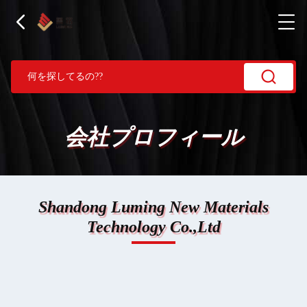
会社プロフィール
Shandong Luming New Materials
Technology Co.,Ltd