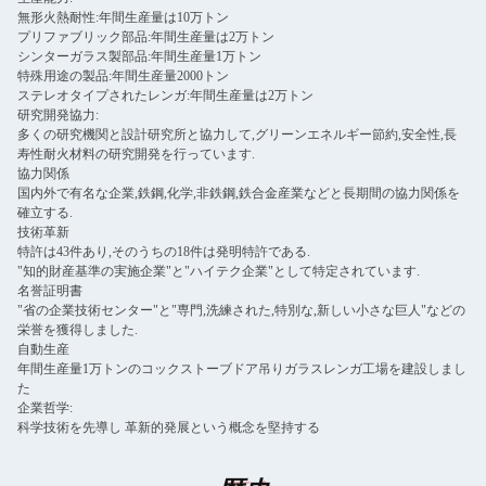
無形火熱耐性:年間生産量は10万トン
プリファブリック部品:年間生産量は2万トン
シンターガラス製部品:年間生産量1万トン
特殊用途の製品:年間生産量2000トン
ステレオタイプされたレンガ:年間生産量は2万トン
研究開発協力:
多くの研究機関と設計研究所と協力して,グリーンエネルギー節約,安全性,長
寿性耐火材料の研究開発を行っています.
協力関係
国内外で有名な企業,鉄鋼,化学,非鉄鋼,鉄合金産業などと長期間の協力関係を
確立する.
技術革新
特許は43件あり,そのうちの18件は発明特許である.
"知的財産基準の実施企業"と"ハイテク企業"として特定されています.
名誉証明書
"省の企業技術センター"と"専門,洗練された,特別な,新しい小さな巨人"などの
栄誉を獲得しました.
自動生産
年間生産量1万トンのコックストーブドア吊りガラスレンガ工場を建設しまし
た
企業哲学:
科学技術を先導し 革新的発展という概念を堅持する