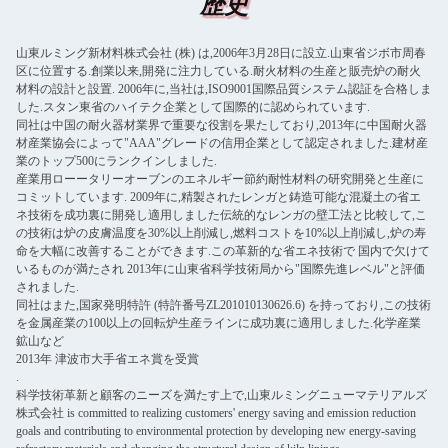
歴史
山東ルミング新材料株式会社 (株) は,2006年3月28日に設立.山東省ジボ市周春
区に位置する.創業以来,開発に注力している.耐火材料の生産と販売炉の耐火
材料の設計と設置. 2006年に,当社は,ISO9001国際品質システム認証を合格しま
した.スタン東省のハイテク企業として国際的に認められています.
同社は中国の耐火器材業界で重要な役割を果たしており,2013年に中国耐火器
材産業協会によって"AAA"グレードの信用企業として認定されました.建材産
業のトップ500にランクインしました.
産業用ローータリーオーブンのエネルギー節約耐性材料の研究開発と生産に
コミットしています. 2009年に,精製されたレンガと鋳造可能な混凝土の省エ
ネ技術を成功裏に開発し適用しました伝統的なレンガの壁工法と比較して,こ
の技術は炉の皮膚温度を30%以上削減し,燃料コストを10%以上削減し,炉の寿
命を大幅に改善することができます.この革新的な省エネ技術で 国内で欠けて
いるものが満たされ 2013年に山東省科学技術局から"国際先進レベル"と評価
されました.
同社はまた,国家発明特許 (特許番号ZL201010130626.6) を持っており,この技術
を金属産業の100以上の回転炉生産ラインに成功裏に適用しました.化学産業
鉱山など
2013年 津波市大手省エネ賞を受賞
.
科学技術革新と顧客のニーズを満たす上で,山東ルミングニューマテリアルズ
株式会社 is committed to realizing customers' energy saving and emission reduction
goals and contributing to environmental protection by developing new energy-saving