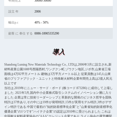
年間売上
30000-50000
設立 年
2006
輸出p.c
40% - 50%
顧客 に 奉仕 する
0086-18905335290
導入
Shandong Luming New Materials Technology Co., LTDは,2006年3月に設立され,新
材料産業公園1688号西陽西村,ワングクン町,ゾウクン地区,ジボ市,山東省工場
面積は4万82平方メートル 建物は3万平方メートル以上 従業員数は145人山東
省のプリファブリック・ユニットと特殊耐火材料企業年間売上高は2億人民元
以上です
当社は,2019年にニュー・サード・ボード (株コード:873286) に成功して上場し
ました. 2021年5月,国内中小企業株式取引システムのイノベーション層に入り
ました.企業は常に技術リーダーシップと革新的な開発のビジネス哲学を固執
特許は37件あり,その中には19件が発明特許,15件が実用モデル特許,3件がデザ
イン特許である.中国で最初の"知的財産標準化企業"と"山東省知的財産標準化
優遇企業"の1つです"ハイテク企業"の認定は2010年に受けられました.これは
中国耐火材料産業協会の"AAA"クレジット企業であり,ライム協会の運営機関