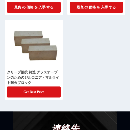
ラス炉用
最良 の 価格 を 入手 する
最良 の 価格 を 入手 する
クリープ抵抗 鋳造 グラスオーブ
ンのためのジルコニア・マルライ
ト耐火ブロック
Get Best Price
連絡先