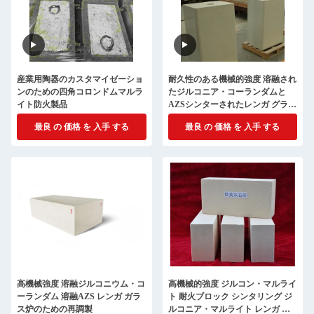
産業用陶器のカスタマイゼーショ
耐久性のある機械的強度 溶融され
ンのための四角コロンドムマルラ
たジルコニア・コーランダムと
イト防火製品
AZSシンターされたレンガ グラス
オーブンの用途
最良 の 価格 を 入手 する
最良 の 価格 を 入手 する
高機械強度 溶融ジルコニウム・コ
高機械的強度 ジルコン・マルライ
ーランダム 溶融AZS レンガ ガラ
ト 耐火ブロック シンタリング ジ
ス炉のための再調製
ルコニア・マルライト レンガ ガ