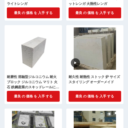
ライトレンガ
ットレンガ 火熱性レンガ
最良 の 価格 を 入手 する
最良 の 価格 を 入手 する
耐磨性 溶融型ジルコニウム 耐火
耐久性 耐熱性 ストック 炉 サイズ
ブロック ジルコニウム マリト 火
スタイリング オーダーメイド
石 鉄鋼産業のスキッドレールに使
用
最良 の 価格 を 入手 する
最良 の 価格 を 入手 する