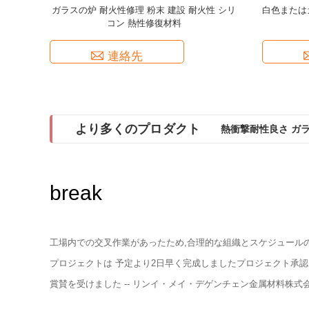
ガラスの炉 耐火性修理 粉末 建設 耐火性 シリ
白色または
コン 熱性修復材料
連絡先
より多くのプロダクト
熱衝撃耐性良さ ガ
小批量カスタムサイズ
break
工場内での交叉作業があったため,合理的な組織とスケジュール
プロジェクトは 予定より2日早く完成しましたプロジェクト承認
賞賛を受けました -- リンイ・メイ・デゲンチェン金属材料株式