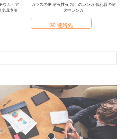
チウム・ア
ガラスの炉 耐火性火 粘土のレンガ 低孔質の耐
温度環境用
火性レンガ
連絡先