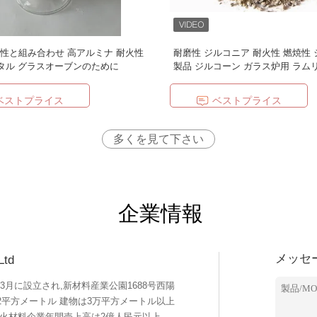
性と組み合わせ 高アルミナ 耐火性
耐磨性 ジルコニア 耐火性 燃焼性
タル グラスオーブンのために
製品 ジルコーン ガラス炉用 ラム
ベストプライス
ベストプライス
多くを見て下さい
企業情報
メッセ
Ltd
LTDは,2006年3月に設立され,新材料産業公園1688号西陽
82平方メートル 建物は3万平方メートル以上
耐火材料企業年間売上高は2億人民元以上で