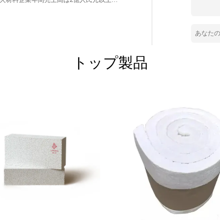
 に成功して上場しました. 2021年5月,国内
業は常に技術リーダーシップと革新的な開
特許,15件が実用モデル特許,3件がデザイン
産標準化優遇企業"の1つです"ハイテク企
会の"AAA"クレジット企業であり,ライム
トップ製品
省企業技術センターとして認定されました
い動力エネルギーの転換に 貢献した企業と
革新的な小さな巨人"の全国レベルに入ります
合する現代的な総合企業です.,耐火材料の建
しい材料と製品のシリーズを開発しました.金
非水泥耐火型鋳型, リン酸結合シリーズ耐
火性プラスチック 効率的で省エネの再生式燃
燃焼器用レンガとすべての様々な材料 複
適用され,良い結果が得られ,顧客から広
ンの省エネコーナー"は,広く様々な回転オ
フェロー合金,リチウム塩,化学および他の回
ています.重要なエネルギー節約と排出削減
科学技術局の技術成果評価を通過しました.そ