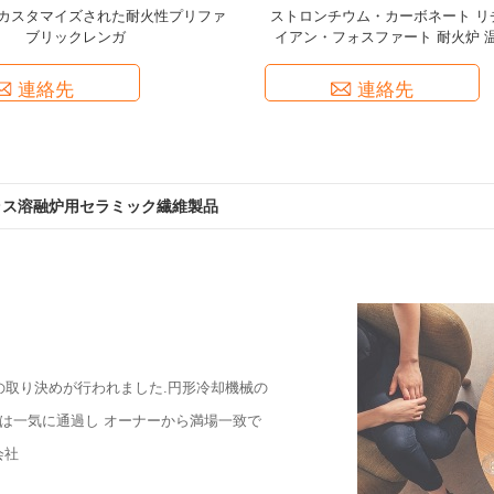
カスタマイズされた耐火性プリファ
ストロンチウム・カーボネート リ
ブリックレンガ
イアン・フォスファート 耐火炉 
連絡先
連絡先
ラス溶融炉用セラミック繊維製品
スタイル Al2O3レンガ 耐火性鋳造材料粉末レンガ
の取り決めが行われました.円形冷却機械の
は一気に通過し オーナーから満場一致で
会社