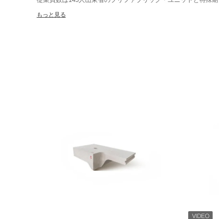
す 当社は,2019年にニュー・サード・ボード (株コード:873286)
もっと見る
中小企業株式取引システムのイノベーション層に入りました.企
発のビジネス哲学を固執特許は37件あり,その中には19件が発明
特許である.中国で最初の"知的財産標準化企業"と"山東省知的財
業"の認定は2010年に受けられました.これは中国耐火材料産業協
協会の運営機関です2019年に同社の技術研究開発センターは 
2020年に会社には,シボ市産業情報技術局によって,古くて新し
して評価されました.2022年に"特別で洗練された ユニークで
耐火材料と隔熱材料の開発,生産,販売です. 研究,生産,設計を統
設および技術サービス.我々は,高品質,省エネ,環境に優しい新
属工学などの産業で広く使用されている主な製品は低水泥および
火型鋳型,自動流量 迅速乾燥 防爆 耐火品 鋳造品弾道材料 耐
焼器 ハニーコンブセラミック熱蓄積器 耐火性バッフルブロック
合 プリファブリックブロックなど国内外で様々な熱炉に成功裏に
く賞賛されています.特に私たちの会社の発明特許の"回転オーブ
ーブンで使用されています特にペレット,石灰,火熱ドロマイト,
転炉において.中国ではすでに100以上の回転炉が通常使用され
効果を持つ.2013年,この技術は"国際先進技術"として山東省
の年にジボ市の"エネルギー節約大賞"を受賞しました.