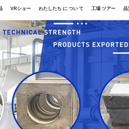
品
VRショー
わたしたち に つい て
工場 ツアー
品