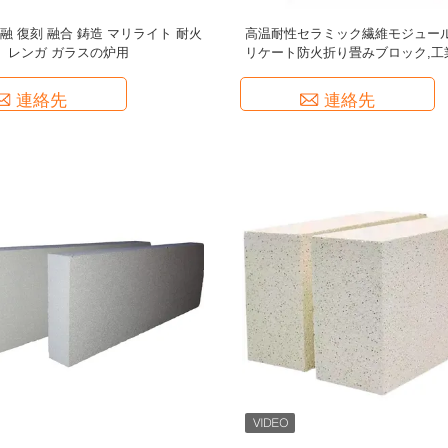
融 復刻 融合 鋳造 マリライト 耐火
高温耐性セラミック繊維モジュール
レンガ ガラスの炉用
リケート防火折り畳みブロック,工
保温綿ブロック,保温綿
連絡先
連絡先