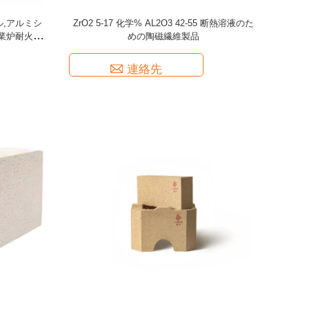
,アルミシ
ZrO2 5-17 化学% AL2O3 42-55 断熱溶液のた
業炉耐火性
めの陶磁繊維製品
連絡先