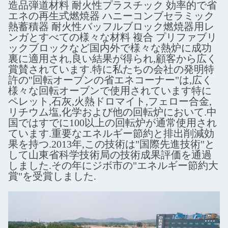
造品弾道材料 耐火性プラスチック 効率的で省
エネの再生式燃焼器 ハニーコンブセラミック
熱蓄積器 耐火性バッフルブロック燃焼器用レ
ンガとすべての様々な材料 複合 プリファブリ
ックブロックなど国内外で様々な熱炉に成功
裏に適用され,良い結果が得られ,顧客から広く
賞賛されています.特に私たちの会社の発明特
許の"回転オーブンの省エネコーナー"は,広く
様々な回転オーブンで使用されています特に
ペレット,石灰,火熱ドロマイト,フェロー合金,
リチウム塩,化学および他の回転炉において.中
国ではすでに100以上の回転炉が通常使用され
ています.重要なエネルギー節約と排出削減効
果を持つ.2013年,この技術は"国際先進技術"と
して山東省科学技術局の技術成果評価を通過
しました.その年にジボ市の"エネルギー節約大
賞"を受賞しました.