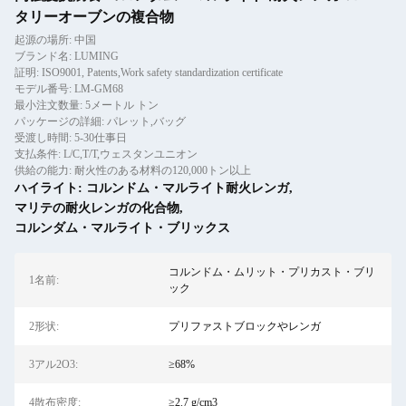
タリーオーブンの複合物
起源の場所: 中国
ブランド名: LUMING
証明: ISO9001, Patents,Work safety standardization certificate
モデル番号: LM-GM68
最小注文数量: 5メートル トン
パッケージの詳細: パレット,バッグ
受渡し時間: 5-30仕事日
支払条件: L/C,T/T,ウェスタンユニオン
供給の能力: 耐火性のある材料の120,000トン以上
ハイライト:
コルンドム・マルライト耐火レンガ
,
マリテの耐火レンガの化合物
,
コルンダム・マルライト・ブリックス
コルンドム・ムリット・プリカスト・ブリ
1名前:
ック
2形状:
プリファストブロックやレンガ
3アル2O3:
≥68%
4散布密度:
≥2.7 g/cm3