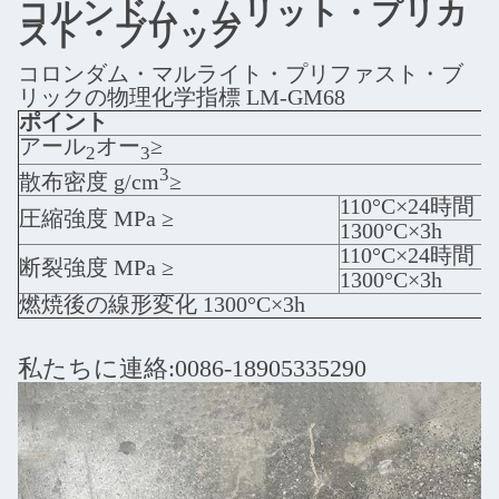
コルンドム・ムリット・プリカ
スト・ブリック
コロンダム・マルライト・プリファスト・ブ
リックの物理化学指標 LM-GM68
ポイント
アール
オー
≥
2
3
3
散布密度 g/cm
≥
110°C×24時間
圧縮強度 MPa ≥
1300°C×3h
110°C×24時間
断裂強度 MPa ≥
1300°C×3h
燃焼後の線形変化 1300°C×3h
私たちに連絡:0086-18905335290