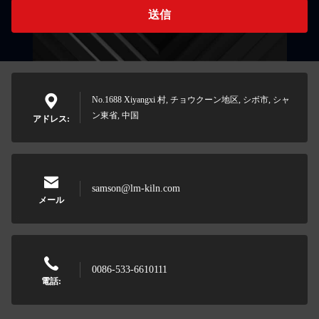
送信
No.1688 Xiyangxi 村, チョウクーン地区, シボ市, シャ
ン東省, 中国
アドレス:
samson@lm-kiln.com
メール
0086-533-6610111
電話: