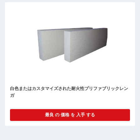
ガラスの溶融炉 1650C
最良 の 価格 を 入手 する