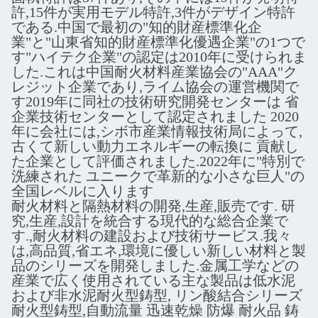
許,15件が実用モデル特許,3件がデザイン特許
である.中国で最初の"知的財産標準化企
業"と"山東省知的財産標準化優遇企業"の1つで
す"ハイテク企業"の認定は2010年に受けられま
した.これは中国耐火材料産業協会の"AAA"ク
レジット企業であり,ライム協会の運営機関で
す2019年に同社の技術研究開発センターは 省
企業技術センターとして認定されました 2020
年に会社には,シボ市産業情報技術局によって,
古くて新しい動力エネルギーの転換に 貢献し
た企業として評価されました.2022年に"特別で
洗練された ユニークで革新的な小さな巨人"の
全国レベルに入ります
耐火材料と隔熱材料の開発,生産,販売です. 研
究,生産,設計を統合する現代的な総合企業で
す.,耐火材料の建設および技術サービス.我々
は,高品質,省エネ,環境に優しい新しい材料と製
品のシリーズを開発しました.金属工学などの
産業で広く使用されている主な製品は低水泥
および非水泥耐火型鋳型, リン酸結合シリーズ
耐火型鋳型,自動流量 迅速乾燥 防爆 耐火品 鋳