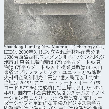
Shandong Luming New Materials Technology Co.,
LTDは,2006年3月に設立され,新材料産業公園
1688号西陽西村,ワングクン町,ゾウクン地区,ジ
ボ市,山東省工場面積は4万82平方メートル 建
物は3万平方メートル以上 従業員数は145人山
東省のプリファブリック・ユニットと特殊耐
火材料企業年間売上高は2億人民元以上です
当社は,2019年にニュー・サード・ボード (株
コード:873286) に成功して上場しました. 2021
年5月,国内中小企業株式取引システムのイノベ
ーション層に入りました.企業は常に技術リー
ダーシップと革新的な開発のビジネス哲学を
固執特許は37件あり,その中には19件が発明特