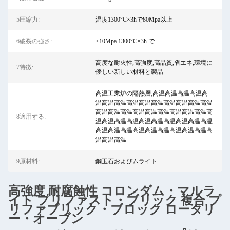
5圧縮力:
温度1300°C×3hで80Mpa以上
6破裂の強さ:
≥10Mpa 1300°C×3h で
高度な耐火性,高強度,高品質,省エネ,環境に
7特徴:
優しい新しい材料と製品
高温工業炉の隔熱層,高温高温高温高温高
温高温高温高温高温高温高温高温高温高温
高温高温高温高温高温高温高温高温高温高
8適用する:
温高温高温高温高温高温高温高温高温高温
高温高温高温高温高温高温高温高温高温高
温高温高温
9原材料:
鋼玉石およびムライト
高強度 耐腐蝕性 コロンダム・マルラ
イト プリファスト・ブリック 複合 プ
リファブリック・ブロック ロータリ
ー・オーブン