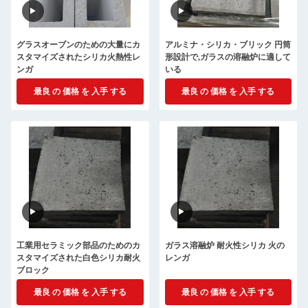
グラスオーブンのための大量にカ
アルミナ・シリカ・ブリック 円筒
スタマイズされたシリカ火熱性レ
形設計で,ガラスの溶融炉に適して
ンガ
いる
最良 の 価格 を 入手 する
最良 の 価格 を 入手 する
工業用セラミック部品のためのカ
ガラス溶融炉 耐火性シリカ 火の
スタマイズされた白色シリカ耐火
レンガ
ブロック
最良 の 価格 を 入手 する
最良 の 価格 を 入手 する