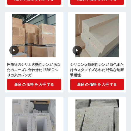
円筒状のシリカ火熱性レンガ あな
シリコン火熱耐性レンガ 白色また
たのニーズに合わせた 1650°C シ
はカスタマイズされた 特殊な熱衝
リカ火のレンガ
撃耐性
最良 の 価格 を 入手 する
最良 の 価格 を 入手 する