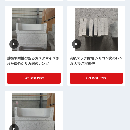
熱衝撃耐性のあるカスタマイズさ
高級スラグ耐性 シリコン火のレン
れた白色シリカ耐火レンガ
ガ ガラス溶融炉
Get Best Price
Get Best Price