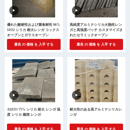
優れた酸耐性および腐食耐性 96%
高純度アルミナシリカ火熱性レン
SIO2 シリカ 耐火レンガ コックス
ガと高強度バッチ カスタマイズさ
オーブンとガラスオーブン
れたセラミックオーブン
最良 の 価格 を 入手 する
最良 の 価格 を 入手 する
Al2O3>75% シリカ 耐火 レンガ 温
耐火性のある高アルミナシリカレ
度 シリカ 燃焼 レンガ
ンガ
最良 の 価格 を 入手 する
最良 の 価格 を 入手 する