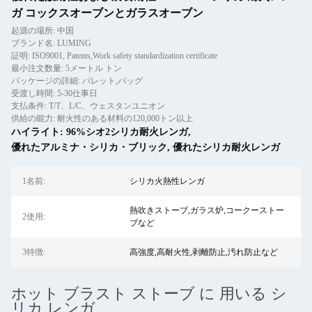
ガ コックスオーブンとガラスオーブン
起源の場所: 中国
ブランド名: LUMING
証明: ISO9001, Patents,Work safety standardization certificate
最小注文数量: 5メートル トン
パッケージの詳細: パレット,バッグ
受渡し時間: 5-30仕事日
支払条件: T/T、L/C、ウェスタンユニオン
供給の能力: 耐火性のある材料の120,000トン以上
ハイライト:
96%シオ2シリカ耐火レンガ
,
優れたアルミナ・シリカ・ブリック
,
優れたシリカ耐火レンガ
1名前:
シリカ火熱性レンガ
熱吹きストーブ,ガラス炉,コークーストー
2使用:
ブなど
3特徴:
高強度,高耐火性,剥離防止,汚れ防止など
ホット ブラスト ストーブ に 用いる シ
リカ レンガ