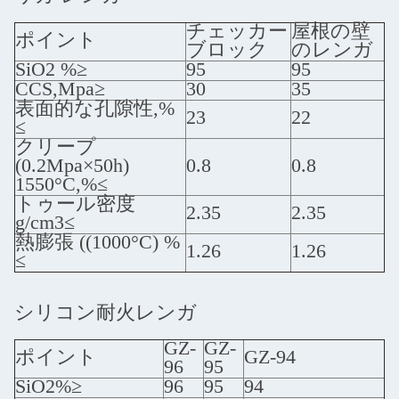
チェッカー
屋根の壁
ポイント
ブロック
のレンガ
SiO2 %≥
95
95
CCS,Mpa≥
30
35
表面的な孔隙性,%
23
22
≤
クリープ
(0.2Mpa×50h)
0.8
0.8
1550°C,%≤
トゥール密度
2.35
2.35
g/cm3≤
熱膨張 ((1000°C) %
1.26
1.26
≤
シリコン耐火レンガ
GZ-
GZ-
ポイント
GZ-94
96
95
SiO2%≥
96
95
94