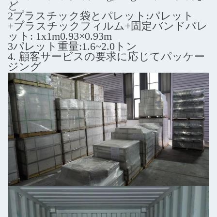
ど
2プラスチック袋とパレット:パレット
+プラスチックフィルム+固定バンド
パレ
ット: 1x1m0.93×0.93m
3パレット重量:1.6~2.0トン
4. 顧客サービスの要求に応じてパッケー
ジング