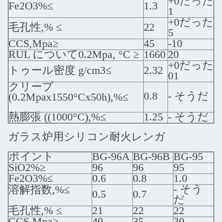
+0だった
Fe2O3%≤
1.3
1
+0だった
毛孔性,% ≤
22
5
CCS,Mpa≥
45
-10
RUL について0.2Mpa, °C ≥
1660
20
+0だった
トゥール密度 g/cm3≤
2.32
01
クリープ
0.8
- そうだ
(0.2Mpax1550°Cx50h),%≤
熱膨張 ((1000°C),%≤
1.25
- そうだ
ガラス炉用シリコン耐火レンガ
ポイント
BG-96A
BG-96B
BG-95
SiO2%≥
96
96
95
Fe2O3%≤
0.6
0.8
1.0
- そう
溶解指数,%≤
0.5
0.7
だ
毛孔性,% ≤
21
22
22
CCS,Mpa≥
40
35
30