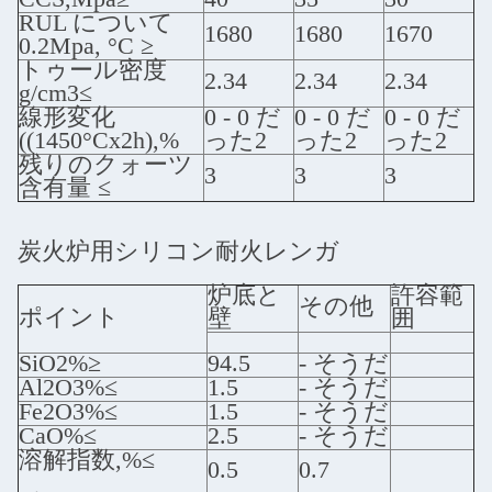
RUL について
1680
1680
1670
0.2Mpa, °C ≥
トゥール密度
2.34
2.34
2.34
g/cm3≤
線形変化
0 - 0 だ
0 - 0 だ
0 - 0 だ
((1450°Cx2h),%
った2
った2
った2
残りのクォーツ
3
3
3
含有量 ≤
炭火炉用シリコン耐火レンガ
炉底と
許容範
その他
ポイント
壁
囲
SiO2%≥
94.5
- そうだ
Al2O3%≤
1.5
- そうだ
Fe2O3%≤
1.5
- そうだ
CaO%≤
2.5
- そうだ
溶解指数,%≤
0.5
0.7