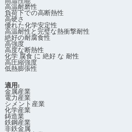
高温性能
高温耐磨性
負荷下での高断熱性
高硬さ
優れた化学安定性
高温耐性と完璧な熱衝撃耐性
絶好の耐腐食性
高強度
高度な断熱性
化学 腐食 に 絶好 な 耐性
高圧縮強度
低熱膨張性
適用:
金属産業
電力産業
シメント産業
化学産業
鋳造業
鉄鋼産業
非鉄金属