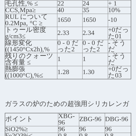
毛孔性,% ≤
22
24
+ 1
CCS,Mpa≥
40
35
10%
RUL について
1650
1650
-10
0.2Mpa, °C ≥
トゥール密度
+0だっ
2.33
2.34
g/cm3≤
た01
線形変化
0 - 0 だ
0 - 0 だ
- そう
((1450°Cx2h),%
った2
った2
だ
残りのクォーツ
- そう
1
1
含有量 ≤
だ
熱膨張
+0だっ
1.28
1.30
((1000°C),%≤
た03
ガラスの炉のための超強用シリカレンガ
XBG-
ポイント
ZBG-96
DBG-96
96
SiO2%≥
96
96
96
Fe2O3%≤
0.8
0.8
0.8