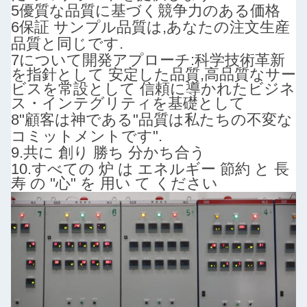
5優質な品質に基づく競争力のある価格
6保証 サンプル品質は,あなたの注文生産
品質と同じです.
7について
開発アプローチ:
科学技術革新
を指針として 安定した品質,高品質なサー
ビスを常設として 信頼に導かれたビジネ
ス・インテグリティを基礎として
8"顧客は神である"
品質は私たちの不変な
コミットメントです".
9.
共に 創り 勝ち 分かち合う
10.
すべての 炉 は エネルギー 節約 と 長
寿 の "心" を 用い て ください