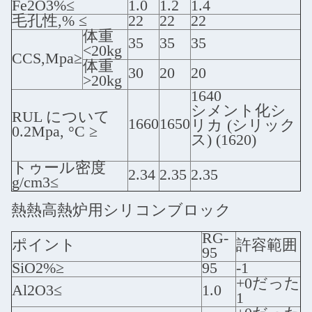
Fe2O3%≤
1.0
1.2
1.4
毛孔性,% ≤
22
22
22
体重
35
35
35
<20kg
CCS,Mpa≥
体重
30
20
20
>20kg
1640
シメント化シ
RUL について
1660
1650
リカ (シリック
0.2Mpa, °C ≥
ス) (1620)
トゥール密度
2.34
2.35
2.35
g/cm3≤
熱熱高熱炉用シリコンブロック
RG-
ポイント
許容範囲
95
SiO2%≥
95
-1
+0だった
Al2O3≤
1.0
1