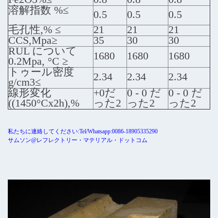
溶解指数 %≤
0.5
0.5
0.5
毛孔性,% ≤
21
21
21
CCS,Mpa≥
35
30
30
RUL について
1680
1680
1680
0.2Mpa, °C ≥
トゥール密度
2.34
2.34
2.34
g/cm3≤
線形変化
+0だ
0 - 0 だ
0 - 0 だ
((1450°Cx2h),%
った2
った2
った2
私たちに連絡してください:Tel/Whatsapp:0086-18905335290
サムソン@レフレクトリー・マテリアル・ドットコム