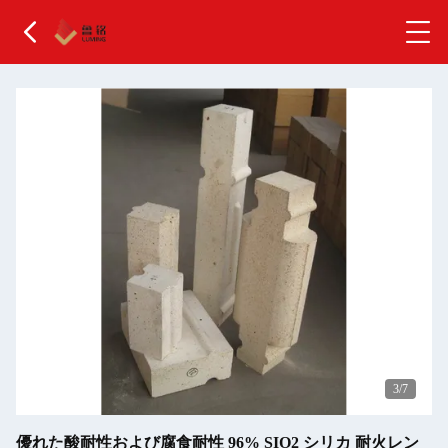
4
/7
優れた酸耐性および腐食耐性 96% SIO2 シリカ 耐火レン