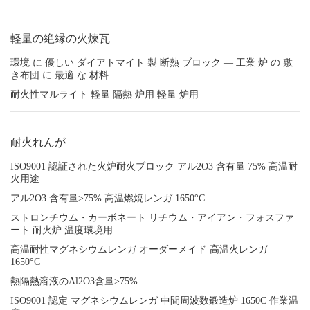
軽量の絶縁の火煉瓦
環境 に 優しい ダイアトマイト 製 断熱 ブロック ― 工業 炉 の 敷
き布団 に 最適 な 材料
耐火性マルライト 軽量 隔熱 炉用 軽量 炉用
耐火れんが
ISO9001 認証された火炉耐火ブロック アル2O3 含有量 75% 高温耐
火用途
アル2O3 含有量>75% 高温燃焼レンガ 1650°C
ストロンチウム・カーボネート リチウム・アイアン・フォスファ
ート 耐火炉 温度環境用
高温耐性マグネシウムレンガ オーダーメイド 高温火レンガ
1650°C
熱隔熱溶液のAl2O3含量>75%
ISO9001 認定 マグネシウムレンガ 中間周波数鍛造炉 1650C 作業温