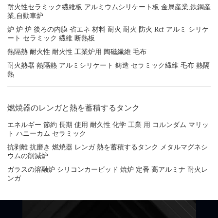
耐火性セラミック繊維板 アルミウムシリケート板 金属産業,鉄鋼産
業,自動車炉
炉 炉 炉 後ろの内膜 省エネ 材料 耐火 耐火 防火 Rcf アルミ シリケ
ート セラミック 繊維 断熱板
熱隔熱 耐火性 耐火性 工業炉用 陶磁繊維 毛布
耐火熱器 熱隔熱 アルミシリケート 鋳造 セラミック繊維 毛布 熱隔
熱
燃焼器のレンガと熱を蓄積するタンク
エネルギー 節約 長期 使用 耐久性 化学 工業 用 コルンダム マリッ
ト ハニーカム セラミック
抗剥離 抗磨き 燃焼器 レンガ 熱を蓄積するタンク メタルマグネシ
ウムの削減炉
ガラスの溶融炉 シリコンカービッド 焼炉 定番 高アルミナ 耐火レ
ンガ