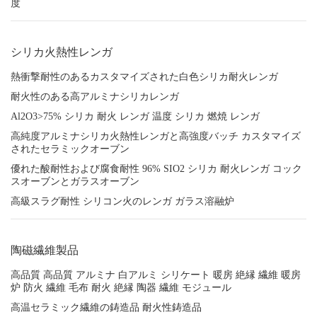
度
シリカ火熱性レンガ
熱衝撃耐性のあるカスタマイズされた白色シリカ耐火レンガ
耐火性のある高アルミナシリカレンガ
Al2O3>75% シリカ 耐火 レンガ 温度 シリカ 燃焼 レンガ
高純度アルミナシリカ火熱性レンガと高強度バッチ カスタマイズ
されたセラミックオーブン
優れた酸耐性および腐食耐性 96% SIO2 シリカ 耐火レンガ コック
スオーブンとガラスオーブン
高級スラグ耐性 シリコン火のレンガ ガラス溶融炉
陶磁繊維製品
高品質 高品質 アルミナ 白アルミ シリケート 暖房 絶縁 繊維 暖房
炉 防火 繊維 毛布 耐火 絶縁 陶器 繊維 モジュール
高温セラミック繊維の鋳造品 耐火性鋳造品