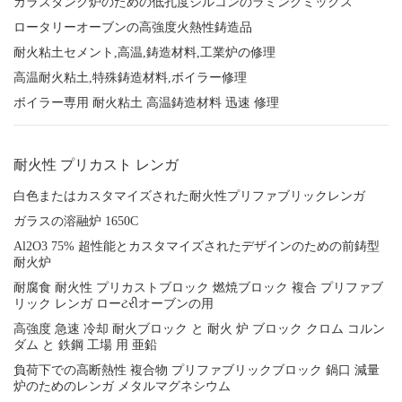
ガラスタンク炉のための低孔度ジルコンのラミングミックス
ロータリーオーブンの高強度火熱性鋳造品
耐火粘土セメント,高温,鋳造材料,工業炉の修理
高温耐火粘土,特殊鋳造材料,ボイラー修理
ボイラー専用 耐火粘土 高温鋳造材料 迅速 修理
耐火性 プリカスト レンガ
白色またはカスタマイズされた耐火性プリファブリックレンガ
ガラスの溶融炉 1650C
Al2O3 75% 超性能とカスタマイズされたデザインのための前鋳型
耐火炉
耐腐食 耐火性 プリカストブロック 燃焼ブロック 複合 プリファブ
リック レンガ ローટરીオーブンの用
高強度 急速 冷却 耐火ブロック と 耐火 炉 ブロック クロム コルン
ダム と 鉄鋼 工場 用 亜鉛
負荷下での高断熱性 複合物 プリファブリックブロック 鍋口 減量
炉のためのレンガ メタルマグネシウム