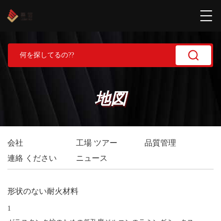
地図
会社
工場 ツアー
品質管理
連絡 ください
ニュース
形状のない耐火材料
1