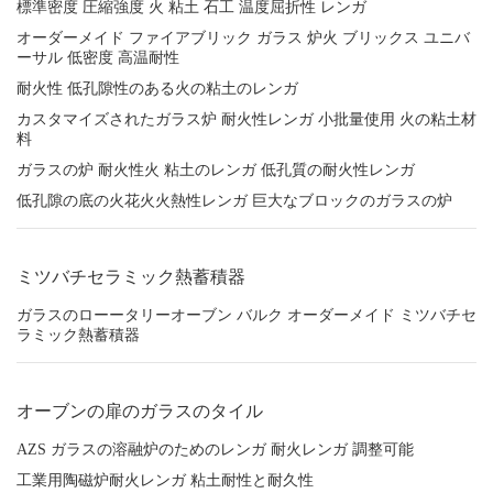
標準密度 圧縮強度 火 粘土 石工 温度屈折性 レンガ
オーダーメイド ファイアブリック ガラス 炉火 ブリックス ユニバ
ーサル 低密度 高温耐性
耐火性 低孔隙性のある火の粘土のレンガ
カスタマイズされたガラス炉 耐火性レンガ 小批量使用 火の粘土材
料
ガラスの炉 耐火性火 粘土のレンガ 低孔質の耐火性レンガ
低孔隙の底の火花火火熱性レンガ 巨大なブロックのガラスの炉
ミツバチセラミック熱蓄積器
ガラスのローータリーオーブン バルク オーダーメイド ミツバチセ
ラミック熱蓄積器
オーブンの扉のガラスのタイル
AZS ガラスの溶融炉のためのレンガ 耐火レンガ 調整可能
工業用陶磁炉耐火レンガ 粘土耐性と耐久性