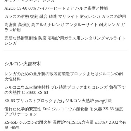
ルミナ・マグネジア レンガ
Al2O3 CS-60 60% ハイパーヒートミア バルク密度と性能
ガラスの溶融 復刻 融合 鋳造 マリライト 耐火レンガ ガラスの炉用
高密度 高強度 高アルミナレンガ アンダルーサイト 耐火レンガ ガ
ラス炉用
完璧な熱衝撃耐性 防腐 溶融炉用ガラス用シンタリングマルライト
レンガ
シルコン火熱材料
レンガのための量身製の散装前製造ブロックまたはジルコンの耐
火性材料
シルコニウム火熱性材料 プレ鋳造ブロックまたはレンガ 負荷下で
の火熱性 C ≥1600 ZS-63
ZS-63 プリカストブロックまたはジルコン火熱炉 ഇഷ്ട寸法
優れた化学的安定性 Zro2 ジルコニウム酸化物 耐火器 ZS-63 強度
アプリケーション
ZS-65B ジルコンの耐火炉 温度炉ではSiO2含有量 ≤33%とZrO2含有
量 ≥65%