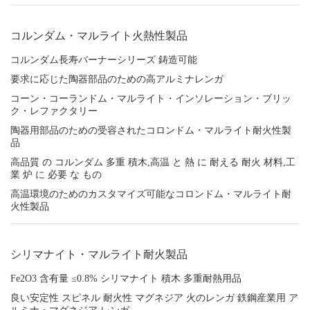
コルンダム・マルライト火熱性製品
コルンダム長寿バーナーシリーズ 鋳造可能
要求に応じた陶器部品のための高アルミナレンガ
コーン・コーランドム・マルライト・インソレーション・ブリッ
ク・レファクタリー
陶器用部品のための受容されたコロンドム・マルライト耐火性製
品
高品質 の コルンダム 多重 積木,高温 と 熱 に 耐える 耐火 材料,工
業 炉 に 必要 な もの
高温環境のためのカスタマイズ可能なコロンドム・マルライト耐
火性製品
シリマナイト・マルライト耐火製品
Fe2O3 含有量 ≤0.8% シリマナイト 積木 多重耐熱用品
良い安定性 スピネル 耐火性 マグネジア 火のレンガ 鉄鋼産業用 ア