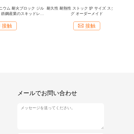
 耐火ブロ
高機械強度 溶融ジルコニウム・コーランダム
高強度耐火
ルライト レ
溶融AZS レンガ ガラス炉のための再調製
接触
メールでお問い合わせ