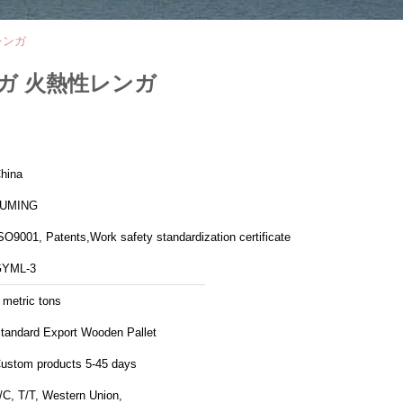
レンガ
ガ 火熱性レンガ
hina
LUMING
SO9001, Patents,Work safety standardization certificate
YML-3
 metric tons
tandard Export Wooden Pallet
ustom products 5-45 days
/C, T/T, Western Union,