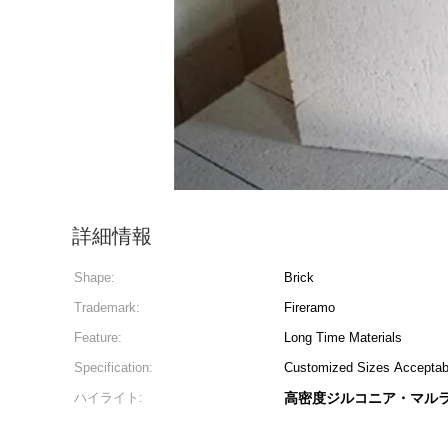
詳細情報
Shape:
Brick
Trademark:
Fireramo
Feature:
Long Time Materials
Specification:
Customized Sizes Acceptab
ハイライト:
高密度ジルコニア・マル