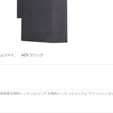
アムリート
,
AZS ブリック