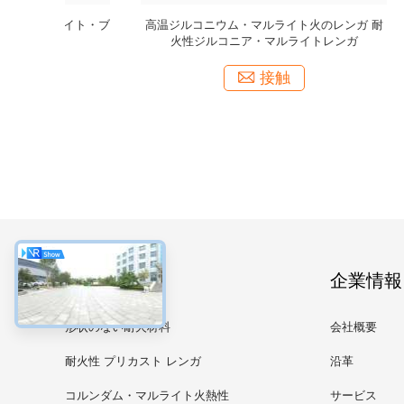
ロック ジル
耐久性 耐熱性 ストック 炉 サイズ スタイリン
産業用陶器
スキッドレー
グ オーダーメイド
角コ
接触
カテゴリー
企業情報
形状のない耐火材料
会社概要
耐火性 プリカスト レンガ
沿革
コルンダム・マルライト火熱性
サービス