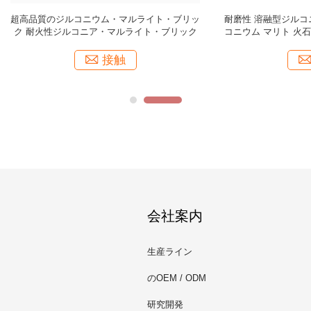
のカスタマイゼーションのための四
高機械的強度 ジルコン・マルライト
ロンドムマルライト防火製品
ック シンタリング ジルコニア・マ
ンガ ガラス炉用
接触
接触
会社案内
生産ライン
のOEM / ODM
研究開発