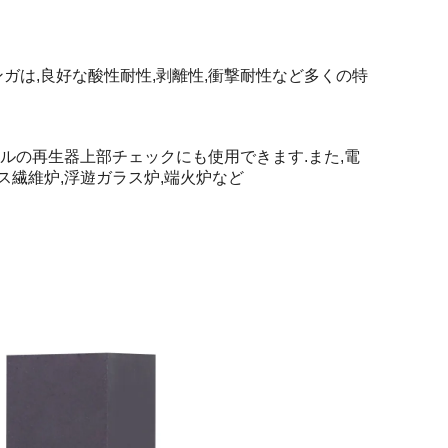
ガは,良好な酸性耐性,剥離性,衝撃耐性など多くの特
ールの再生器上部チェックにも使用できます.また,電
ス繊維炉,浮遊ガラス炉,端火炉など