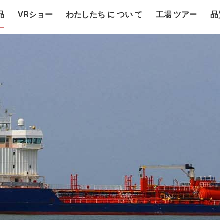
品
VRショー
わたしたち に つい て
工場 ツアー
品