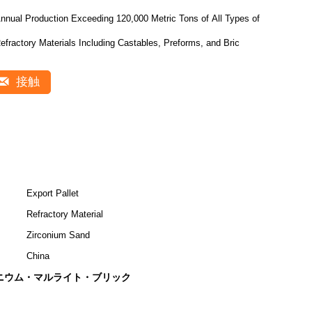
nnual Production Exceeding 120,000 Metric Tons of All Types of
efractory Materials Including Castables, Preforms, and Bric
接触
Export Pallet
Refractory Material
Zirconium Sand
China
ニウム・マルライト・ブリック