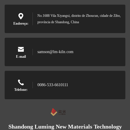
No.1688 Vila Xiyangxi, distrito de Zhoucun, cidade de Zibo,
província de Shandong, China
Endereço:
samson@lm-kiln.com
E-mail
0086-533-6610111
Telefone:
Shandong Luming New Materials Technology