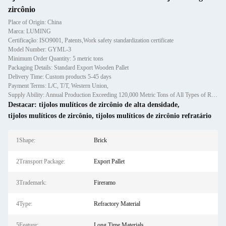
zircônio
Place of Origin: China
Marca: LUMING
Certificação: ISO9001, Patents,Work safety standardization certificate
Model Number: GYML-3
Minimum Order Quantity: 5 metric tons
Packaging Details: Standard Export Wooden Pallet
Delivery Time: Custom products 5-45 days
Payment Terms: L/C, T/T, Western Union,
Supply Ability: Annual Production Exceeding 120,000 Metric Tons of All Types of Refractory Materials Including Castables, Preforms, and Bric
Destacar:
tijolos mulíticos de zircônio de alta densidade
,
tijolos mulíticos de zircônio
,
tijolos mulíticos de zircônio refratário
1Shape:
Brick
2Transport Package:
Export Pallet
3Trademark:
Fireramo
4Type:
Refractory Material
5Feature:
Long Time Materials