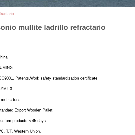
fractario
onio mullite ladrillo refractario
hina
LUMING
SO9001, Patents,Work safety standardization certificate
YML-3
 metric tons
tandard Export Wooden Pallet
ustom products 5-45 days
/C, T/T, Western Union,