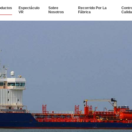
oductos
Espectáculo
Sobre
Recorrido Por La
Contr
VR
Nosotros
Fábrica
Calid