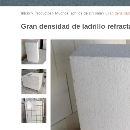
Inicio
>
Productos
>
Muchos ladrillos de zirconia
>
Gran densidad d
Gran densidad de ladrillo refracta