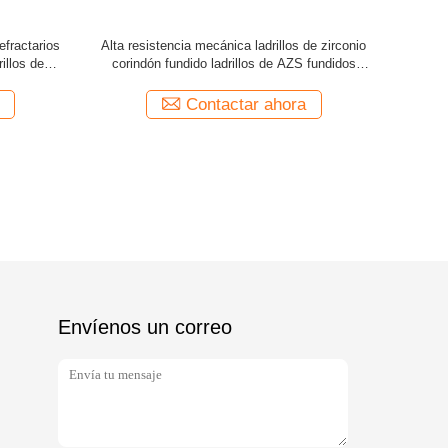
efractarios
Alta resistencia mecánica ladrillos de zirconio
Gran resiste
rillos de
corindón fundido ladrillos de AZS fundidos
mullite 
idrio
resintering para horno de vidrio
Contactar ahora
Envíenos un correo