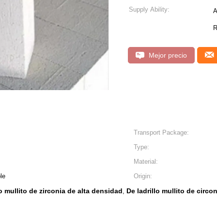
Supply Ability:
A
R
Mejor precio
Transport Package:
Type:
Material:
le
Origin:
o mullito de zirconia de alta densidad
De ladrillo mullito de circo
,