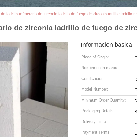
e ladrillo refractario de zirconia ladrillo de fuego de zirconio mullite ladrillo re
rio de zirconia ladrillo de fuego de zirc
Informacion basica
Place of Origin:
C
Nombre de la marca:
Certificación:
I
Model Number:
G
Minimum Order Quantity:
5
Packaging Details:
S
Delivery Time:
C
Payment Terms:
L