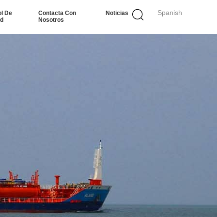
Spanish
ol De
Contacta Con
Noticias
ad
Nosotros