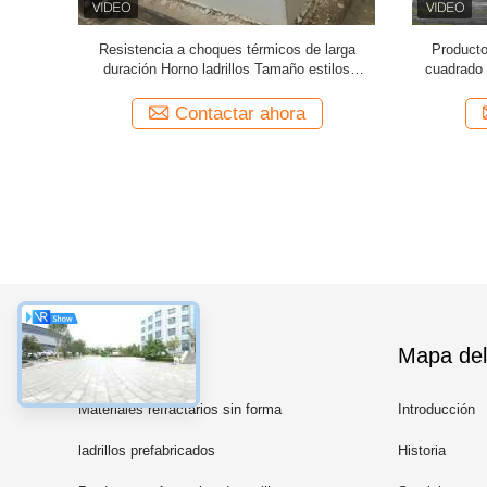
ido fundido
Resistencia a choques térmicos de larga
Producto
a mullite
duración Horno ladrillos Tamaño estilos
cuadrado 
l tren de
personalizados
acero
a
Contactar ahora
Categorías
Mapa del 
Materiales refractarios sin forma
Introducción
ladrillos prefabricados
Historia