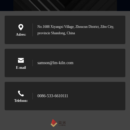
No.1688 Xiyangxi Village, Zhoucun District, Zibo City,
provincie Shandong, China
Adres:
samson@lm-kiln.com
E-mail
0086-533-6610111
Telefoon: