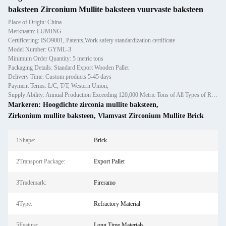
baksteen Zirconium Mullite baksteen vuurvaste baksteen
Place of Origin: China
Merknaam: LUMING
Certificering: ISO9001, Patents,Work safety standardization certificate
Model Number: GYML-3
Minimum Order Quantity: 5 metric tons
Packaging Details: Standard Export Wooden Pallet
Delivery Time: Custom products 5-45 days
Payment Terms: L/C, T/T, Western Union,
Supply Ability: Annual Production Exceeding 120,000 Metric Tons of All Types of Refractory Materials Including Castables, Preforms, and Bric
Markeren:
Hoogdichte zirconia mullite baksteen
,
Zirkonium mullite baksteen
,
Vlamvast Zirconium Mullite Brick
1Shape:
Brick
2Transport Package:
Export Pallet
3Trademark:
Fireramo
4Type:
Refractory Material
5Feature:
Long Time Materials