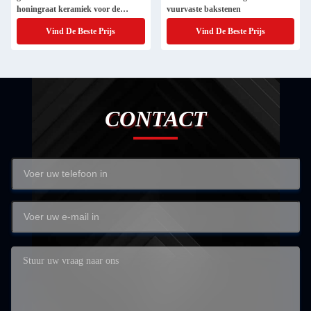
honingraat keramiek voor de
vuurvaste bakstenen
chemische industrie
Vind De Beste Prijs
Vind De Beste Prijs
CONTACT