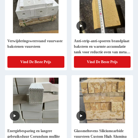
Verwijderingsweerstand vuurvaste
Anti-strip-anti-spoeren brandplaat
bakstenen vuursteen
baksteen en warmte-accumulatie
tank voor reductie oven van metaal
magnesium
Vind De Beste Prijs
Vind De Beste Prijs
Energiebesparing en langere
Glassmeltovens Siliciumcarbide
gebruiksduur Corundum mullite
vuursteen Custom High Alumina