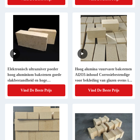
Elektronisch ultrazuiver poeder
Hoog alumina vuurvaste bakstenen
hoog aluminium bakstenen goede
Al2O3-inhoud Corrosiebestendige
slakbestandheid en hoge
voor bekleding van glazen ovens in
temperatuur van 1650C
wit of op maat
Vind De Beste Prijs
Vind De Beste Prijs