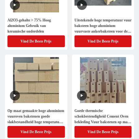
Al2O3-gehalte > 75% Hoog
Uitstekende hoge temperatuur vuur
aluminium Gebruik van
baksteen hoge aluminium
keramische onderdelen
vuurvaste ankerbaksteen voor de
industrie oven bekleding
Vind De Beste Prijs
Vind De Beste Prijs
staalfabriek
Op maat gemaakte hoge aluminium
Goede thermische
vuuroven bakstenen goede
schokbestendigheid Cement Oven
slakbestandheid hoge temperatuur
bekleding Vuur bakstenen op maat
vuurbakstenen
voor uw productie
Vind De Beste Prijs
Vind De Beste Prijs