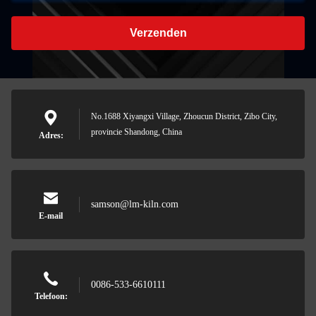
Verzenden
No.1688 Xiyangxi Village, Zhoucun District, Zibo City,
provincie Shandong, China
Adres:
samson@lm-kiln.com
E-mail
0086-533-6610111
Telefoon: