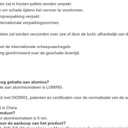
n zal in houten pallets worden verpakt.
 om schade tijdens het vervoer te voorkomen.
impverpakking verpakt.
nternationale verpakkingsnormen.
ken zal worden verzonden over zee of door de lucht, afhankelijk van d
t de internationale scheepvaartregels.
g geïnformeerd over de geschatte levertijd.
oog gehalte aan alumina?
te aan aluminiumsteen is LUMING.
d met ISO9001, patenten en certificaten voor de normalisatie van de ar
 in China.
product?
n aluminiumsteen is 5 ton.
voor de aankoop van het product?