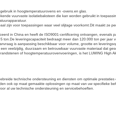
r gebruik in hoogtemperatuurovens en -ovens.en glas.
ende vuurvaste isolatiebaksteen die kan worden gebruikt in toepassing
atuurapparatuur.
aal zijn voor toepassingen waar veel slijtage voorkomt.Dit maakt ze perf
erd in China en heeft de ISO9001-certificering ontvangen, evenals pat
5 ton.De leveringscapaciteit bedraagt meer dan 120.000 ton per jaar vo
aanvraag is aanpassing beschikbaar voor volume, grootte en leverings
en veelzijdig, duurzaam en betrouwbaar vuurvaste materiaal dat gesc
e brandstenen of hoogtemperatuurovenvoeringen, is het LUMING High Al
gebreide technische ondersteuning en diensten om optimale prestaties
eden ook op maat gemaakte oplossingen op maat van uw specifieke beho
voor al uw technische ondersteuning en servicebehoeften.