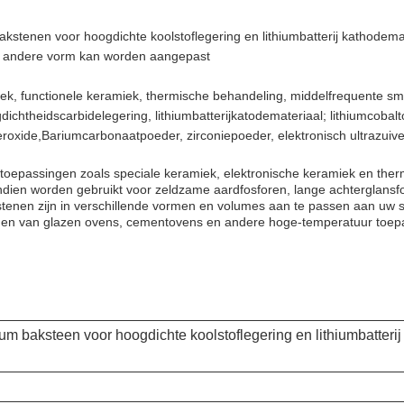
tenen voor hoogdichte koolstoflegering en lithiumbatterij kathodem
nt; andere vorm kan worden aangepast
iek, functionele keramiek, thermische behandeling, middelfrequente s
ichtheidscarbidelegering, lithiumbatterijkatodemateriaal; lithiumcobal
jzeroxide,Bariumcarbonaatpoeder, zirconiepoeder, elektronisch ultrazuiv
e toepassingen zoals speciale keramiek, elektronische keramiek en ther
 worden gebruikt voor zeldzame aardfosforen, lange achterglansfosfor
nen zijn in verschillende vormen en volumes aan te passen aan uw s
leden van glazen ovens, cementovens en andere hoge-temperatuur toe
 baksteen voor hoogdichte koolstoflegering en lithiumbatteri