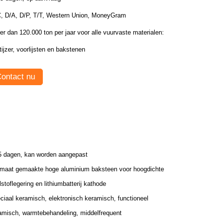
C, D/A, D/P, T/T, Western Union, MoneyGram
r dan 120.000 ton per jaar voor alle vuurvaste materialen:
tijzer, voorlijsten en bakstenen
ontact nu
5 dagen, kan worden aangepast
maat gemaakte hoge aluminium baksteen voor hoogdichte
lstoflegering en lithiumbatterij kathode
ciaal keramisch, elektronisch keramisch, functioneel
amisch, warmtebehandeling, middelfrequent