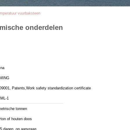
emperatuur vuurbaksteen
amische onderdelen
ina
MING
9001, Patents,Work safety standardization certificate
ML-1
metrische tonnen
rton of houten doos
45 dagen, op aanvraag