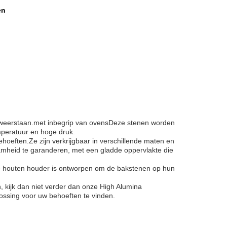
en
e weerstaan.met inbegrip van ovensDeze stenen worden
mperatuur en hoge druk.
hoeften.Ze zijn verkrijgbaar in verschillende maten en
mheid te garanderen, met een gladde oppervlakte die
.De houten houder is ontworpen om de bakstenen op hun
kijk dan niet verder dan onze High Alumina
ssing voor uw behoeften te vinden.