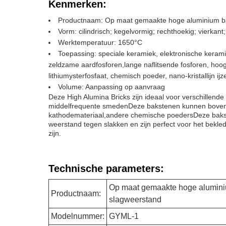
Kenmerken:
Productnaam: Op maat gemaakte hoge aluminium baks
Vorm: cilindrisch; kegelvormig; rechthoekig; vierka
Werktemperatuur: 1650°C
Toepassing: speciale keramiek, elektronische keram
zeldzame aardfosforen,lange naflitsende fosforen, hoogd
lithiumysterfosfaat, chemisch poeder, nano-kristallijn i
Volume: Aanpassing op aanvraag
Deze High Alumina Bricks zijn ideaal voor verschillend
middelfrequente smedenDeze bakstenen kunnen bovendien
kathodemateriaal,andere chemische poedersDeze bakste
weerstand tegen slakken en zijn perfect voor het bek
zijn.
Technische parameters:
Op maat gemaakte hoge aluminium
Productnaam:
slagweerstand
Modelnummer:
GYML-1