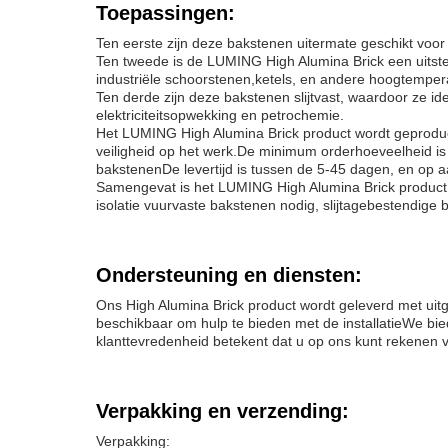
Toepassingen:
Ten eerste zijn deze bakstenen uitermate geschikt voo
Ten tweede is de LUMING High Alumina Brick een uitstek
industriële schoorstenen,ketels, en andere hoogtemper
Ten derde zijn deze bakstenen slijtvast, waardoor ze ide
elektriciteitsopwekking en petrochemie.
Het LUMING High Alumina Brick product wordt geproduce
veiligheid op het werk.De minimum orderhoeveelheid is 
bakstenenDe levertijd is tussen de 5-45 dagen, en op 
Samengevat is het LUMING High Alumina Brick product e
isolatie vuurvaste bakstenen nodig, slijtagebestendig
Ondersteuning en diensten:
Ons High Alumina Brick product wordt geleverd met uit
beschikbaar om hulp te bieden met de installatieWe bi
klanttevredenheid betekent dat u op ons kunt rekenen 
Verpakking en verzending:
Verpakking: