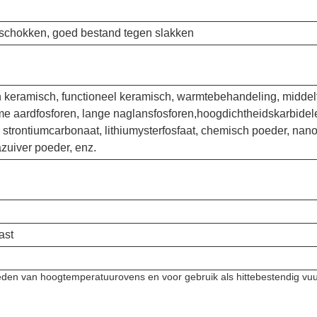
schokken, goed bestand tegen slakken
ch keramisch, functioneel keramisch, warmtebehandeling, midd
e aardfosforen, lange naglansfosforen,hoogdichtheidskarbideleg
, strontiumcarbonaat, lithiumysterfosfaat, chemisch poeder, nano
azuiver poeder, enz.
ast
leden van hoogtemperatuurovens en voor gebruik als hittebestendig vuu