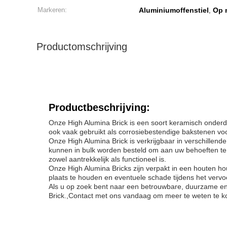
Markeren:
Aluminiumoffenstiel
Op 
,
Productomschrijving
Productbeschrijving:
Onze High Alumina Brick is een soort keramisch onder
ook vaak gebruikt als corrosiebestendige bakstenen vo
Onze High Alumina Brick is verkrijgbaar in verschillen
kunnen in bulk worden besteld om aan uw behoeften te
zowel aantrekkelijk als functioneel is.
Onze High Alumina Bricks zijn verpakt in een houten h
plaats te houden en eventuele schade tijdens het verv
Als u op zoek bent naar een betrouwbare, duurzame en
Brick.,Contact met ons vandaag om meer te weten te k