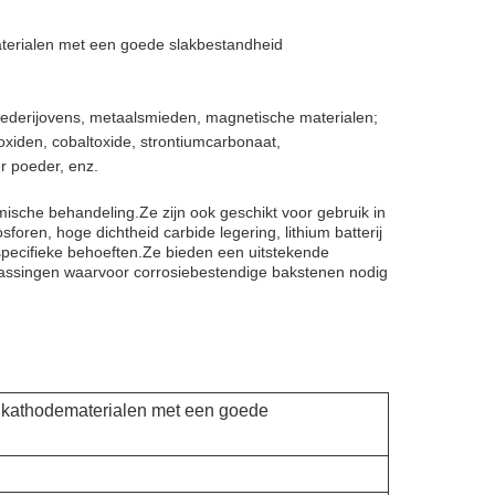
aterialen met een goede slakbestandheid
mederijovens, metaalsmieden, magnetische materialen;
toxiden, cobaltoxide, strontiumcarbonaat,
er poeder, enz.
mische behandeling.Ze zijn ook geschikt voor gebruik in
en, hoge dichtheid carbide legering, lithium batterij
pecifieke behoeften.Ze bieden een uitstekende
passingen waarvoor corrosiebestendige bakstenen nodig
j kathodematerialen met een goede