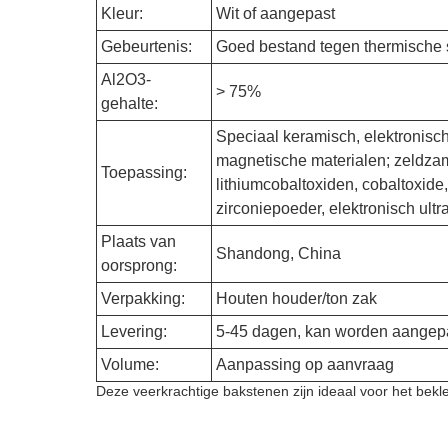
Kleur:
Wit of aangepast
Gebeurtenis:
Goed bestand tegen thermische 
Al2O3-
> 75%
gehalte:
Speciaal keramisch, elektronis
magnetische materialen; zeldzam
Toepassing:
lithiumcobaltoxiden, cobaltoxide
zirconiepoeder, elektronisch ultr
Plaats van
Shandong, China
oorsprong:
Verpakking:
Houten houder/ton zak
Levering:
5-45 dagen, kan worden aangep
Volume:
Aanpassing op aanvraag
Deze veerkrachtige bakstenen zijn ideaal voor het bek