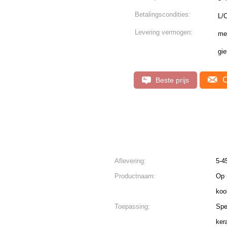
Betalingscondities:
L/
Levering vermogen:
mee
gie
C
Beste prijs
Aflevering:
5-4
Productnaam:
Op 
koo
Toepassing:
Spe
ker