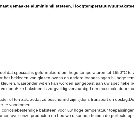
maat gemaakte aluminiumlijststeen
Hoogtemperatuurvuurbakste
,
deel dat speciaal is geformuleerd om hoge temperaturen tot 1650°C t
or het bekleden van glazen ovens en andere toepassingen bij hoge te
de kleuren, waaronder wit en kan worden aangepast aan uw specifieke be
 voldoenElke baksteen is zorgvuldig vervaardigd om maximale duurzaa
ouder of ton zak, zodat ze beschermd zijn tijdens transport en opslag
oer te voorkomen.
 corrosiebestendige baksteen voor uw hoge temperatuur toepassingen, 
omen over onze producten en hoe we u kunnen helpen de perfecte oplo