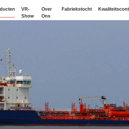
ducten
VR-
Over
Fabriekstocht
Kwaliteitscont
Show
Ons