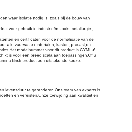
en waar isolatie nodig is, zoals bij de bouw van
ect voor gebruik in industrieën zoals metallurgie.,
enten en certificaten voor de normalisatie van de
or alle vuurvaste materialen, kasten, precast,en
opties.Het modelnummer voor dit product is GYML-6.
hikt is voor een breed scala aan toepassingen.Of u
umina Brick product een uitstekende keuze.
 en levensduur te garanderen.Ons team van experts is
eften en vereisten.Onze toewijding aan kwaliteit en