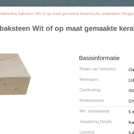
 bekleding baksteen Wit of op maat gemaakte keramische onderdelen Hoogt
baksteen Wit of op maat gemaakte ker
Basisinformatie
Plaats van herkomst:
Ch
Merknaam:
LU
Certificering:
ISO
Modelnummer:
GY
Min. bestelaantal:
5 
Verpakking Details:
Ka
Levertijd:
5-