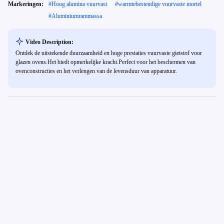
Markeringen:
#
Hoog alumina vuurvast
#
warmtebestendige vuurvaste mortel
#
Aluminiumrammassa
Video Description:
Ontdek de uitstekende duurzaamheid en hoge prestaties vuurvaste gietstof voor
glazen ovens.Het biedt opmerkelijke kracht.Perfect voor het beschermen van
ovenconstructies en het verlengen van de levensduur van apparatuur.