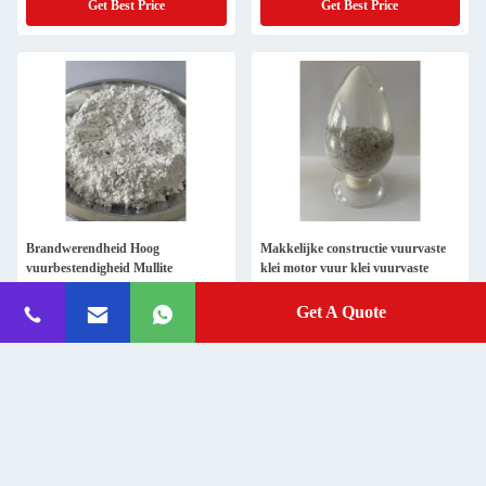
Get Best Price
Get Best Price
Brandwerendheid Hoog
Makkelijke constructie vuurvaste
vuurbestendigheid Mullite
klei motor vuur klei vuurvaste
vuurbestendig mortel voor glasoven
mortel voor glazen oven superieure
vuurvaste kracht
Get A Quote
Get Best Price
Get Best Price