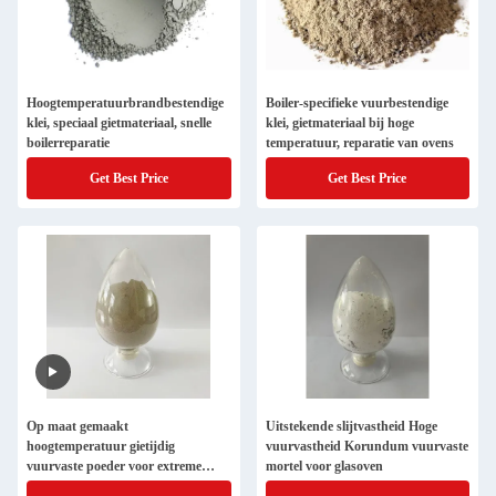
Hoogtemperatuurbrandbestendige
Boiler-specifieke vuurbestendige
klei, speciaal gietmateriaal, snelle
klei, gietmateriaal bij hoge
boilerreparatie
temperatuur, reparatie van ovens
Get Best Price
Get Best Price
Op maat gemaakt
Uitstekende slijtvastheid Hoge
hoogtemperatuur gietijdig
vuurvastheid Korundum vuurvaste
vuurvaste poeder voor extreme
mortel voor glasoven
temperaturen