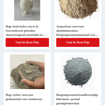
Hoge druksterkte van in de
Aanpasbaar vuurvaste
bouwindustrie gebruikte
aluminiumcement -
vlamvertragende materialen en
Hoogtemperatuurmateriaal voor
onzeker vuurvaste cement
kleine en grote bestellingen
Vind De Beste Prijs
Vind De Beste Prijs
Hoge sterkte vuurvaste
Hoogtemperatuurbrandbestendige
gietmateriaal voor rotatieovens
kleicement, speciaal
grondgietmateriaal