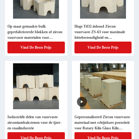
Op maat gemaakte bulk
Hoge TiO2-inhoud Zircon
geprefabriceerde blokken of zircon
vuurvaste ZS-63 voor maximale
vuurvaste materialen voor
hittebestendigheid en
bakstenen
duurzaamheid
Vind De Beste Prijs
Vind De Beste Prijs
Industriële delen van vuurvaste
Gepersonaliseerd Zircon vuurvaste
zirconiumbakstenen voor de ijzer-
materiaal met schijnbare porositeit
en staalindustrie
voor Rotary Kiln Glass Kiln
industrieel gebruik
Vind De Beste Prijs
Vind De Beste Prijs