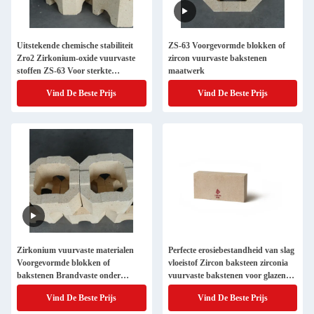
Uitstekende chemische stabiliteit
ZS-63 Voorgevormde blokken of
Zro2 Zirkonium-oxide vuurvaste
zircon vuurvaste bakstenen
stoffen ZS-63 Voor sterkte
maatwerk
toepassingen
Vind De Beste Prijs
Vind De Beste Prijs
Zirkonium vuurvaste materialen
Perfecte erosiebestandheid van slag
Voorgevormde blokken of
vloeistof Zircon baksteen zirconia
bakstenen Brandvaste onder
vuurvaste bakstenen voor glazen
belasting C ≥ 1600 ZS-63
oven
Vind De Beste Prijs
Vind De Beste Prijs