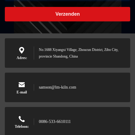
Verzenden
No.1688 Xiyangxi Village, Zhoucun District, Zibo City,
provincie Shandong, China
Adres:
samson@lm-kiln.com
E-mail
0086-533-6610111
Telefoon: