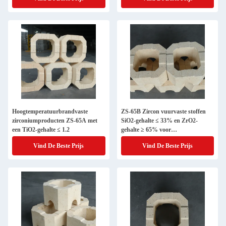
Hoogtemperatuurbrandvaste
ZS-65B Zircon vuurvaste stoffen
zirconiumproducten ZS-65A met
SiO2-gehalte ≤ 33% en ZrO2-
een TiO2-gehalte ≤ 1.2
gehalte ≥ 65% voor
temperatuurovens
Vind De Beste Prijs
Vind De Beste Prijs