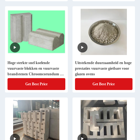
Hoge sterkte snel koelende
Uitstekende duurzaamheid en hoge
vuurvaste blokken en vuurvaste
prestaties vuurvaste gietbare voor
brandstenen Chroomcorundum en
glazen ovens
zirconium voor staalfabrieken
Get Best Price
Get Best Price