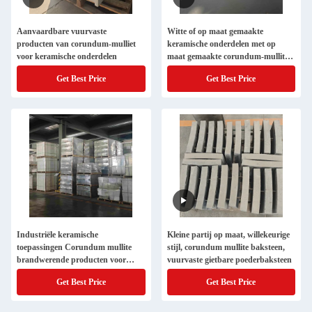
Aanvaardbare vuurvaste
Witte of op maat gemaakte
producten van corundum-mulliet
keramische onderdelen met op
voor keramische onderdelen
maat gemaakte corundum-mullite
vuurvaste voorwerpen
Get Best Price
Get Best Price
Industriële keramische
Kleine partij op maat, willekeurige
toepassingen Corundum mullite
stijl, corundum mullite baksteen,
brandwerende producten voor
vuurvaste gietbare poederbaksteen
maximale duurzaamheid
Get Best Price
Get Best Price