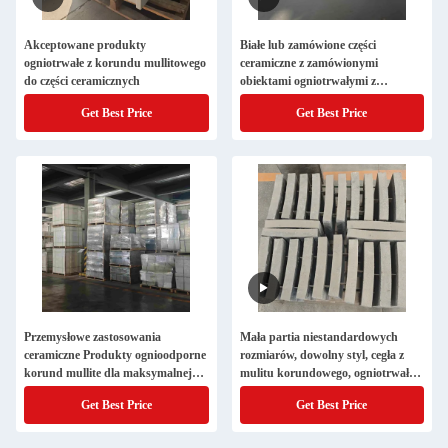
Akceptowane produkty
Białe lub zamówione części
ogniotrwałe z korundu mullitowego
ceramiczne z zamówionymi
do części ceramicznych
obiektami ogniotrwałymi z
korundu
Get Best Price
Get Best Price
Przemysłowe zastosowania
Mała partia niestandardowych
ceramiczne Produkty ognioodporne
rozmiarów, dowolny styl, cegła z
korund mullite dla maksymalnej
mulitu korundowego, ogniotrwała
trwałości
cegła proszkowa
Get Best Price
Get Best Price