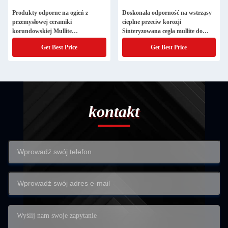
Produkty odporne na ogień z
Doskonała odporność na wstrząsy
przemysłowej ceramiki
cieplne przeciw korozji
korundowskiej Mullite
Sinteryzowana cegła mullite do
Dostosowalne rozwiązania
pieca do topienia szkła
Get Best Price
Get Best Price
kontakt