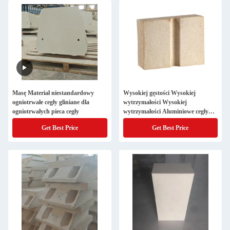
Masę Materiał niestandardowy
Wysokiej gęstości Wysokiej
ogniotrwałe cegły gliniane dla
wytrzymałości Wysokiej
ogniotrwałych pieca cegły
wytrzymałości Aluminiowe cegły
Andaluzytowe ogniotrwałe cegły do
Get Best Price
Get Best Price
pieca szklanych