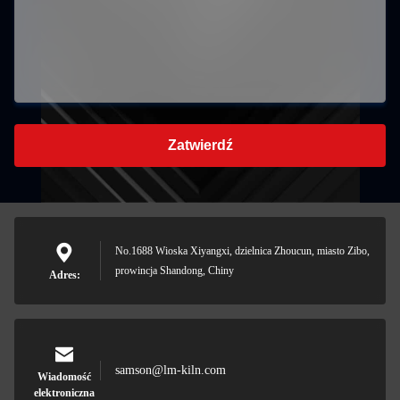
Zatwierdź
No.1688 Wioska Xiyangxi, dzielnica Zhoucun, miasto Zibo,
prowincja Shandong, Chiny
Adres:
samson@lm-kiln.com
Wiadomość
elektroniczna