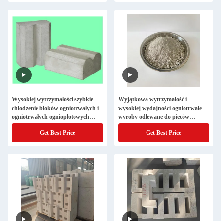
Wysokiej wytrzymałości szybkie
Wyjątkowa wytrzymałość i
chłodzenie bloków ogniotrwałych i
wysokiej wydajności ogniotrwałe
ogniotrwałych ogniopłotowych
wyroby odlewane do pieców
chromowego korundu i cyrkonu do
szklanych
Get Best Price
Get Best Price
stalowni