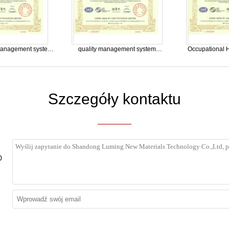
management system
quality management system
Occupational H
fication
certification
Management Sys
Szczegóły kontaktu
0