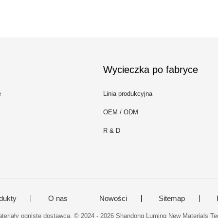
Wycieczka po fabryce
e
Linia produkcyjna
OEM / ODM
R & D
dukty
O nas
Nowości
Sitemap
eriały ogniste dostawca. © 2024 - 2026 Shandong Luming New Materials Tec