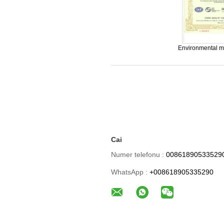
Environmental 
certi
Cai
Numer telefonu :
00861890533529
WhatsApp :
+008618905335290