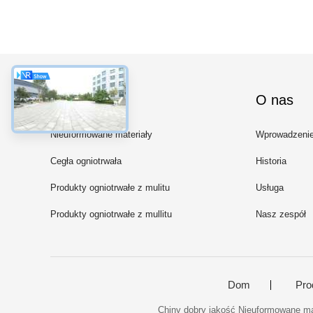
Kategorie
O nas
Nieuformowane materiały
Wprowadzeni
ogniste
Cegła ogniotrwała
Historia
prefabrykowana
Produkty ogniotrwałe z mulitu
Usługa
korundowego
Produkty ogniotrwałe z mullitu
Nasz zespół
sylimanitowego
Dom
Pro
Chiny dobry jakość Nieuformowane mat