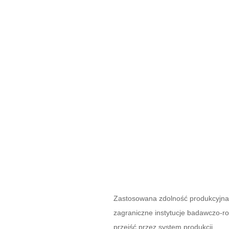
Zastosowana zdolność produkcyjna:
zagraniczne instytucje badawczo-ro
przejść przez system produkcji.