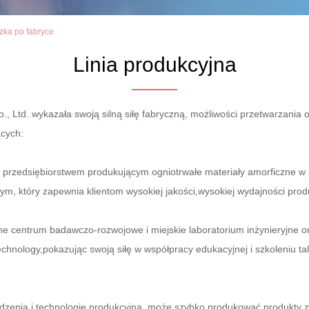
zka po fabryce
Linia produkcyjna
 Ltd. wykazała swoją silną siłę fabryczną, możliwości przetwarzania o
ących:
przedsiębiorstwem produkującym ogniotrwałe materiały amorficzne w 
m, który zapewnia klientom wysokiej jakości,wysokiej wydajności prod
e centrum badawczo-rozwojowe i miejskie laboratorium inżynieryjne o
chnology,pokazując swoją siłę w współpracy edukacyjnej i szkoleniu ta
enia i technologię produkcyjną, może szybko produkować produkty zg