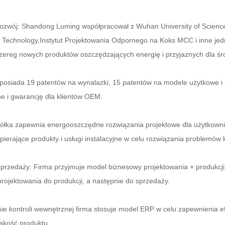
rozwój: Shandong Luming współpracował z Wuhan University of Science 
 Technology,Instytut Projektowania Odpornego na Koks MCC i inne jed
zereg nowych produktów oszczędzających energię i przyjaznych dla śr
posiada 19 patentów na wynalazki, 15 patentów na modele użytkowe i 3
ne i gwarancję dla klientów OEM.
półka zapewnia energooszczędne rozwiązania projektowe dla użytkown
ierające produkty i usługi instalacyjne w celu rozwiązania problemów k
sprzedaży: Firma przyjmuje model biznesowy projektowania + produkcj
ojektowania do produkcji, a następnie do sprzedaży.
e kontroli wewnętrznej firma stosuje model ERP w celu zapewnienia ef
akość produktu.