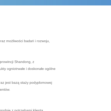
raz możliwości badań i rozwoju,
prowincji Shandong, z
ukty ogniotrwałe i doskonałe ogólne
raz jest bazą staży podyplomowej
lentów.
odnie z potrzebami klienta