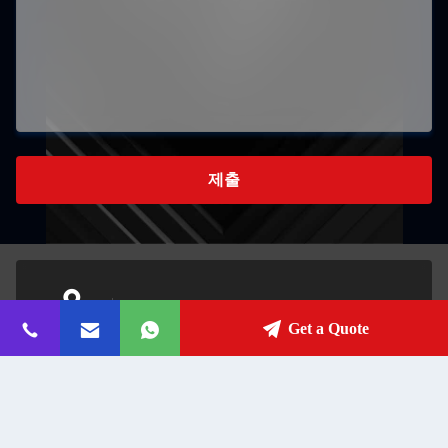
제출
중국 산둥성 지보 시의 조우친 구 시양시 1688번지
주소:
Get a Quote
samson@lm-kiln.com
이메일