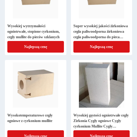
Wysokiej wytrzymałości
Super wysokiej jakości żirkoniowa
ogniotrwałe, stopione cyrkonium,
cegła paliwoodporna żirkoniowa
cegły mullite do pieców szklanych
cegła paliwoodporna do pieca
sinterującego
Najlepszą cenę
Najlepszą cenę
Wysokotemperaturowe cegły
Wysokiej gęstości ogniotrwałe cegły
ogniowe z cyrkonium mullite
Zirkonia Cygły ogniowe Cygły
cyrkonium Mullite Cygły
ogniotrwałe
Najlepszą cenę
Najlepszą cenę