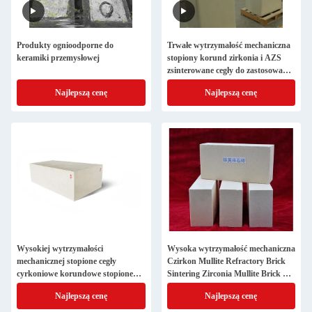
Produkty ognioodporne do
Trwałe wytrzymałość mechaniczna
keramiki przemysłowej
stopiony korund zirkonia i AZS
zsinterowane cegły do zastosowań
w piecach szklanych
Najlepszą cenę
Najlepszą cenę
Wysokiej wytrzymałości
Wysoka wytrzymałość mechaniczna
mechanicznej stopione cegły
Czirkon Mullite Refractory Brick
cyrkoniowe korundowe stopione
Sintering Zirconia Mullite Brick For
cegły AZS resynterujące do pieca
Glass Furnace
Najlepszą cenę
Najlepszą cenę
szklanego