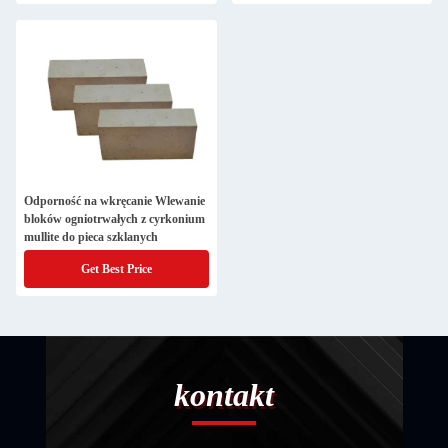
Odporność na wkręcanie Wlewanie
bloków ogniotrwałych z cyrkonium
mullite do pieca szklanych
Get Best Price
kontakt