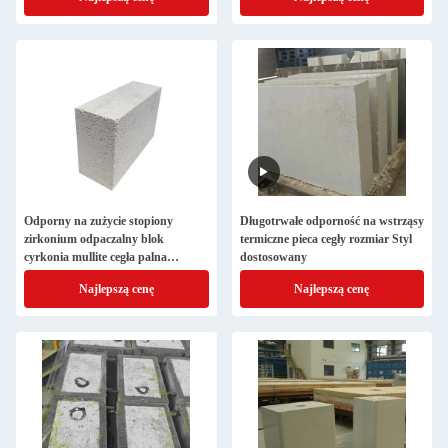
Odporny na zużycie stopiony
Długotrwałe odporność na wstrząsy
zirkonium odpaczalny blok
termiczne pieca cegły rozmiar Styl
cyrkonia mullite cegła palna
dostosowany
stosowana do kolei skid w
Najlepszą cenę
Najlepszą cenę
przemyśle stalowym