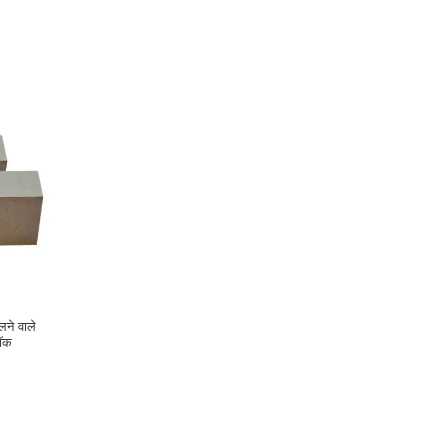
लने वाले
लॉक