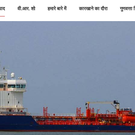
पाद
वी.आर. शो
हमारे बारे में
कारखाने का दौरा
गुणवत्ता 