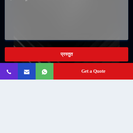
प्रस्तुत
Get a Quote
No.1688 Xiyangxi गांव, Zhoucun जिला, Zibo शहर, शेडोंग प्रांत,
चीन
पता:
samson@lm-kiln.com
ईमेल