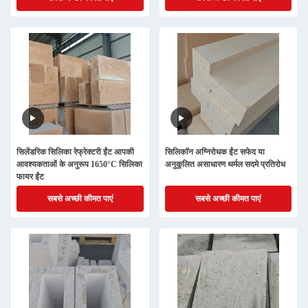
सिलेंडरिक सिलिका रेफ्रेक्टरी ईंट आपकी
सिलिकॉन अग्निरोधक ईंट सफेद या
आवश्यकताओं के अनुरूप 1650°C सिलिका
अनुकूलित असाधारण थर्मल सदमे प्रतिरोध
फायर ईंट
सबसे अच्छी कीमत पाएं
सबसे अच्छी कीमत पाएं