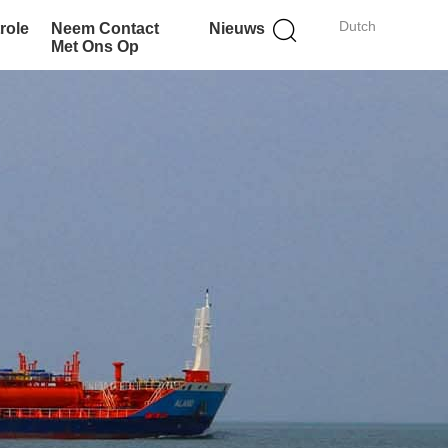
Dutch
role
Neem Contact
Nieuws
Met Ons Op