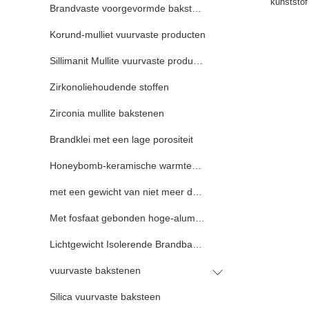
kunststof
Brandvaste voorgevormde bakstenen
Korund-mulliet vuurvaste producten
Sillimanit Mullite vuurvaste producten
Zirkonoliehoudende stoffen
Zirconia mullite bakstenen
Brandklei met een lage porositeit
Honeybomb-keramische warmteaccumulator
met een gewicht van niet meer dan 50 kg
Met fosfaat gebonden hoge-aluminium bakstenen
Lichtgewicht Isolerende Brandbakstenen
vuurvaste bakstenen
Silica vuurvaste baksteen