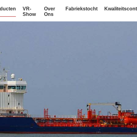
ducten
VR-
Over
Fabriekstocht
Kwaliteitscont
Show
Ons