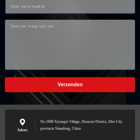
Verzenden
No.1688 Xiyangxi Village, Zhoucun District, Zibo City,
provincie Shandong, China
Adres: