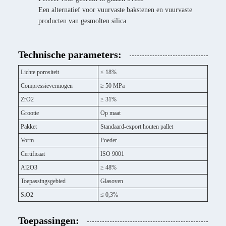
Een alternatief voor vuurvaste bakstenen en vuurvaste
producten van gesmolten silica
Technische parameters:
Lichte porositeit
≤ 18%
Compressievermogen
≥ 50 MPa
ZrO2
≥ 31%
Grootte
Op maat
Pakket
Standaard-export houten pallet
Vorm
Poeder
Certificaat
ISO 9001
Al2O3
≥ 48%
Toepassingsgebied
Glasoven
SiO2
≤ 0,3%
Toepassingen: