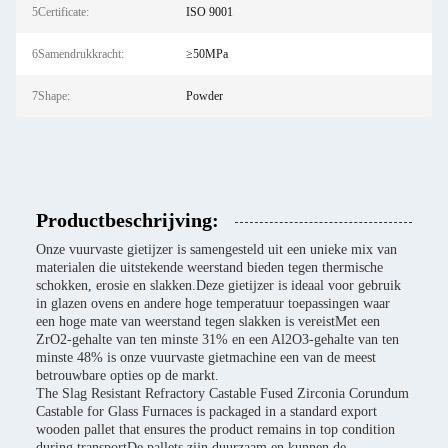
5Certificate:
ISO 9001
6Samendrukkracht:
≥50MPa
7Shape:
Powder
Productbeschrijving:
Onze vuurvaste gietijzer is samengesteld uit een unieke mix van
materialen die uitstekende weerstand bieden tegen thermische
schokken, erosie en slakken.Deze gietijzer is ideaal voor gebruik
in glazen ovens en andere hoge temperatuur toepassingen waar
een hoge mate van weerstand tegen slakken is vereistMet een
ZrO2-gehalte van ten minste 31% en een Al2O3-gehalte van ten
minste 48% is onze vuurvaste gietmachine een van de meest
betrouwbare opties op de markt.
The Slag Resistant Refractory Castable Fused Zirconia Corundum
Castable for Glass Furnaces is packaged in a standard export
wooden pallet that ensures the product remains in top condition
during transportDe pallets zijn duurzaam en kunnen de