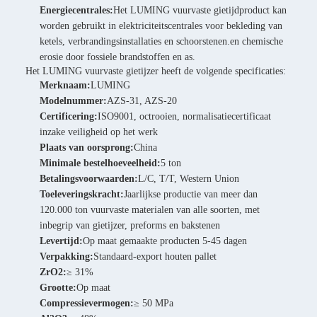
Energiecentrales:
Het LUMING vuurvaste gietijdproduct kan
worden gebruikt in elektriciteitscentrales voor bekleding van
ketels, verbrandingsinstallaties en schoorstenen.en chemische
erosie door fossiele brandstoffen en as.
Het LUMING vuurvaste gietijzer heeft de volgende specificaties:
Merknaam:
LUMING
Modelnummer:
AZS-31, AZS-20
Certificering:
ISO9001, octrooien, normalisatiecertificaat
inzake veiligheid op het werk
Plaats van oorsprong:
China
Minimale bestelhoeveelheid:
5 ton
Betalingsvoorwaarden:
L/C, T/T, Western Union
Toeleveringskracht:
Jaarlijkse productie van meer dan
120.000 ton vuurvaste materialen van alle soorten, met
inbegrip van gietijzer, preforms en bakstenen
Levertijd:
Op maat gemaakte producten 5-45 dagen
Verpakking:
Standaard-export houten pallet
ZrO2:
≥ 31%
Grootte:
Op maat
Compressievermogen:
≥ 50 MPa