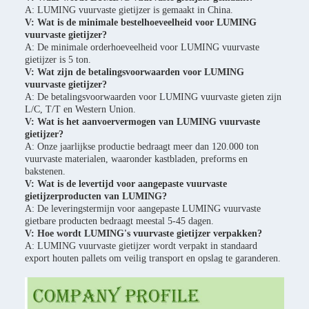
A: LUMING vuurvaste gietijzer is gemaakt in China.
V: Wat is de minimale bestelhoeveelheid voor LUMING
vuurvaste gietijzer?
A: De minimale orderhoeveelheid voor LUMING vuurvaste
gietijzer is 5 ton.
V: Wat zijn de betalingsvoorwaarden voor LUMING
vuurvaste gietijzer?
A: De betalingsvoorwaarden voor LUMING vuurvaste gieten zijn
L/C, T/T en Western Union.
V: Wat is het aanvoervermogen van LUMING vuurvaste
gietijzer?
A: Onze jaarlijkse productie bedraagt meer dan 120.000 ton
vuurvaste materialen, waaronder kastbladen, preforms en
bakstenen.
V: Wat is de levertijd voor aangepaste vuurvaste
gietijzerproducten van LUMING?
A: De leveringstermijn voor aangepaste LUMING vuurvaste
gietbare producten bedraagt meestal 5-45 dagen.
V: Hoe wordt LUMING's vuurvaste gietijzer verpakken?
A: LUMING vuurvaste gietijzer wordt verpakt in standaard
export houten pallets om veilig transport en opslag te garanderen.