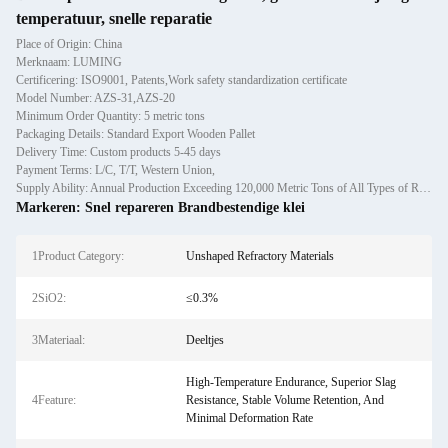
temperatuur, snelle reparatie
Place of Origin: China
Merknaam: LUMING
Certificering: ISO9001, Patents,Work safety standardization certificate
Model Number: AZS-31,AZS-20
Minimum Order Quantity: 5 metric tons
Packaging Details: Standard Export Wooden Pallet
Delivery Time: Custom products 5-45 days
Payment Terms: L/C, T/T, Western Union,
Supply Ability: Annual Production Exceeding 120,000 Metric Tons of All Types of Refractory Materials Including Castables, Preforms, and Bric
Markeren:
Snel repareren Brandbestendige klei
1Product Category:
Unshaped Refractory Materials
2SiO2:
≤0.3%
3Materiaal:
Deeltjes
High-Temperature Endurance, Superior Slag
4Feature:
Resistance, Stable Volume Retention, And
Minimal Deformation Rate