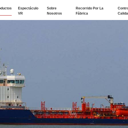
oductos
Espectáculo
Sobre
Recorrido Por La
Contr
VR
Nosotros
Fábrica
Calid