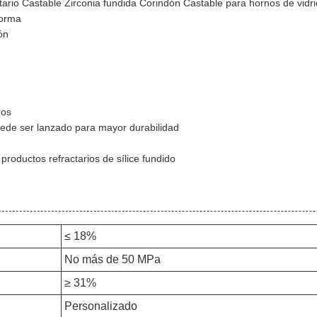
tario Castable Zirconia fundida Corindón Castable para hornos de vidri
forma
ón
ros
ede ser lanzado para mayor durabilidad
os productos refractarios de sílice fundido
≤ 18%
No más de 50 MPa
≥ 31%
Personalizado