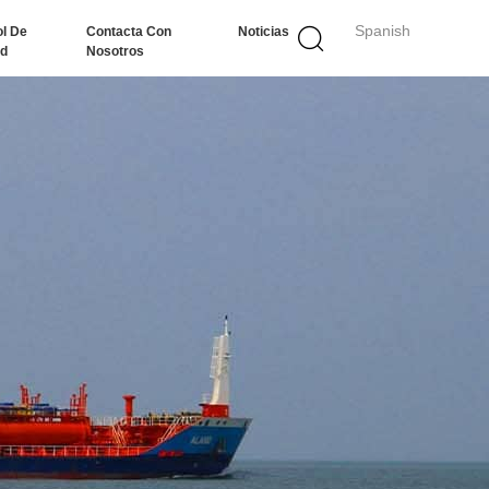
Spanish
ol De
Contacta Con
Noticias
ad
Nosotros