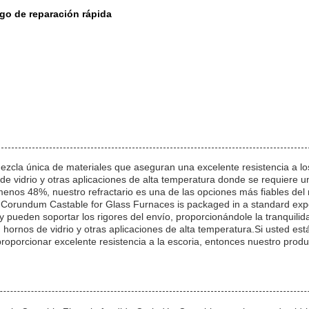
uego de reparación rápida
cla única de materiales que aseguran una excelente resistencia a los g
 de vidrio y otras aplicaciones de alta temperatura donde se requiere u
enos 48%, nuestro refractario es una de las opciones más fiables del
 Corundum Castable for Glass Furnaces is packaged in a standard expo
y pueden soportar los rigores del envío, proporcionándole la tranquilid
hornos de vidrio y otras aplicaciones de alta temperatura.Si usted está
oporcionar excelente resistencia a la escoria, entonces nuestro produc