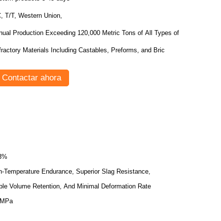
, T/T, Western Union,
nual Production Exceeding 120,000 Metric Tons of All Types of
ractory Materials Including Castables, Preforms, and Bric
Contactar ahora
.3%
h-Temperature Endurance, Superior Slag Resistance,
ble Volume Retention, And Minimal Deformation Rate
0MPa