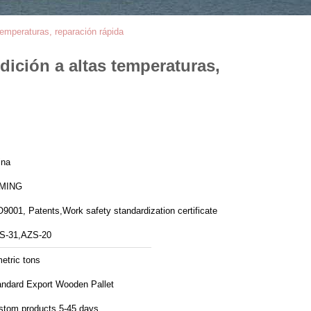
 temperaturas, reparación rápida
ndición a altas temperaturas,
ina
MING
9001, Patents,Work safety standardization certificate
S-31,AZS-20
etric tons
andard Export Wooden Pallet
stom products 5-45 days