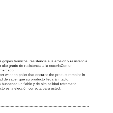
olpes térmicos, resistencia a la erosión y resistencia
n alto grado de resistencia a la escoriaCon un
 mercado.
rt wooden pallet that ensures the product remains in
ad de saber que su producto llegará intacto.
 buscando un fiable y de alta calidad refractario
to es la elección correcta para usted.