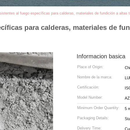
esistentes al fuego específicas para calderas, materiales de fundición a altas
ecíficas para calderas, materiales de fu
Informacion basica
Place of Origin:
Ch
Nombre de la marca:
LU
Certificación:
ISO
Model Number:
AZ
Minimum Order Quantity:
5 m
Packaging Details:
St
Delivery Time:
Cu