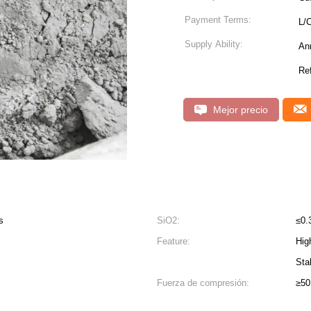
Payment Terms:
L/C
Supply Ability:
An
Ref
Mejor precio
s
SiO2:
≤0
Feature:
Hig
Sta
Fuerza de compresión:
≥5