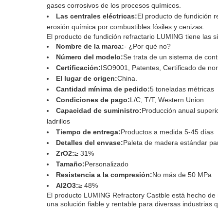
gases corrosivos de los procesos químicos.
Las centrales eléctricas:
El producto de fundición 
erosión química por combustibles fósiles y cenizas.
El producto de fundición refractario LUMING tiene las s
Nombre de la marca:
- ¿Por qué no?
Número del modelo:
Se trata de un sistema de con
Certificación:
ISO9001, Patentes, Certificado de nor
El lugar de origen:
China.
Cantidad mínima de pedido:
5 toneladas métricas
Condiciones de pago:
L/C, T/T, Western Union
Capacidad de suministro:
Producción anual superio
ladrillos
Tiempo de entrega:
Productos a medida 5-45 días
Detalles del envase:
Paleta de madera estándar par
ZrO2:
≥ 31%
Tamaño:
Personalizado
Resistencia a la compresión:
No más de 50 MPa
Al2O3:
≥ 48%
El producto LUMING Refractory Castble está hecho de mate
una solución fiable y rentable para diversas industrias