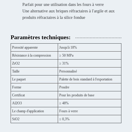
Parfait pour une utilisation dans les fours à verre
Une alternative aux briques réfractaires à l'argile et aux
produits réfractaires à la silice fondue
Paramètres techniques:
Porosité apparente
Jusqu'à 18%
Résistance à la compression
≥ 50 MPa
ZrO2
≥ 31%
Taille
Personnalisé
Le paquet
Palette de bois standard à l'exportation
Forme
Poudre
Certificat
Pour les produits de base
Al2O3
≥ 48%
Le champ d'application
Fours à verre
SiO2
≤ 0,3%