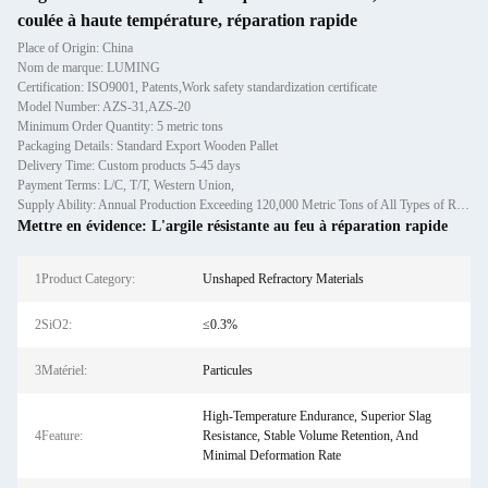
coulée à haute température, réparation rapide
Place of Origin: China
Nom de marque: LUMING
Certification: ISO9001, Patents,Work safety standardization certificate
Model Number: AZS-31,AZS-20
Minimum Order Quantity: 5 metric tons
Packaging Details: Standard Export Wooden Pallet
Delivery Time: Custom products 5-45 days
Payment Terms: L/C, T/T, Western Union,
Supply Ability: Annual Production Exceeding 120,000 Metric Tons of All Types of Refractory Materials Including Castables, Preforms, and Bric
Mettre en évidence:
L'argile résistante au feu à réparation rapide
1Product Category:
Unshaped Refractory Materials
2SiO2:
≤0.3%
3Matériel:
Particules
High-Temperature Endurance, Superior Slag
4Feature:
Resistance, Stable Volume Retention, And
Minimal Deformation Rate