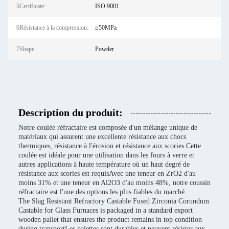
5Certificate:
ISO 9001
6Résistance à la compression:
≥50MPa
7Shape:
Powder
Description du produit:
Notre coulée réfractaire est composée d'un mélange unique de
matériaux qui assurent une excellente résistance aux chocs
thermiques, résistance à l'érosion et résistance aux scories.Cette
coulée est idéale pour une utilisation dans les fours à verre et
autres applications à haute température où un haut degré de
résistance aux scories est requisAvec une teneur en ZrO2 d'au
moins 31% et une teneur en Al2O3 d'au moins 48%, notre coussin
réfractaire est l'une des options les plus fiables du marché.
The Slag Resistant Refractory Castable Fused Zirconia Corundum
Castable for Glass Furnaces is packaged in a standard export
wooden pallet that ensures the product remains in top condition
during transportLes palettes sont durables et peuvent résister aux