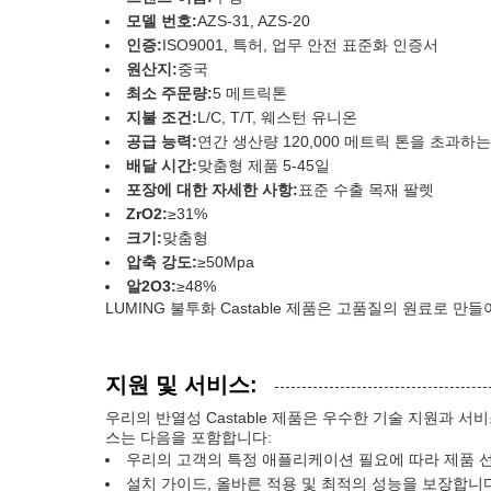
모델 번호:
AZS-31, AZS-20
인증:
ISO9001, 특허, 업무 안전 표준화 인증서
원산지:
중국
최소 주문량:
5 메트릭톤
지불 조건:
L/C, T/T, 웨스턴 유니온
공급 능력:
연간 생산량 120,000 메트릭 톤을 초과하
배달 시간:
맞춤형 제품 5-45일
포장에 대한 자세한 사항:
표준 수출 목재 팔렛
ZrO2:
≥31%
크기:
맞춤형
압축 강도:
≥50Mpa
알2O3:
≥48%
LUMING 불투화 Castable 제품은 고품질의 원료로
지원 및 서비스:
우리의 반열성 Castable 제품은 우수한 기술 지원과
스는 다음을 포함합니다:
우리의 고객의 특정 애플리케이션 필요에 따라 제품 선
설치 가이드, 올바른 적용 및 최적의 성능을 보장합니다