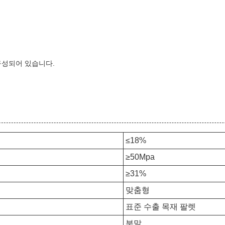
구성되어 있습니다.
≤18%
≥50Mpa
≥31%
맞춤형
표준 수출 목재 팔렛
분말