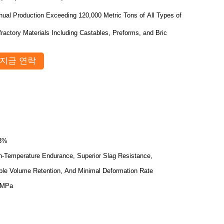
nual Production Exceeding 120,000 Metric Tons of All Types of
ractory Materials Including Castables, Preforms, and Bric
지금 연락
.3%
h-Temperature Endurance, Superior Slag Resistance,
ble Volume Retention, And Minimal Deformation Rate
0MPa