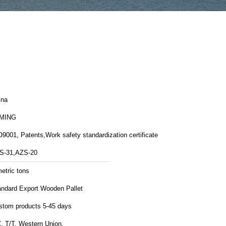
ina
MING
9001, Patents,Work safety standardization certificate
S-31,AZS-20
etric tons
andard Export Wooden Pallet
stom products 5-45 days
, T/T, Western Union,