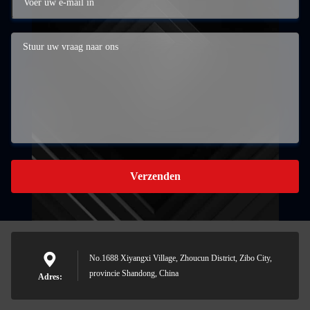
Verzenden
No.1688 Xiyangxi Village, Zhoucun District, Zibo City,
provincie Shandong, China
Adres: