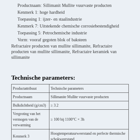
Productnaam: Sillimanit Mullite vuurvaste producten
Kenmerk 1: hoge hardheid
Toepassing 1: ijzer- en staalindustrie
Kenmerk 7: Uitstekende chemische corrosiebestendigheid
Toepassing 5: Petrochemische industrie
Vorm: vooraf gegoten blok of baksteen
Refractaire producten van mullite sillimanite, Refractaire
producten van mullite sillimanite, Refractaire keramiek van
sillimanite
Technische parameters:
Productattribuut
Technische parameters
Productnaam
Sillimanite Mullite vuurvaste producten
Bulkdichtheid (g/cm3)
≥ 3.2
Vergroting van het
vermogen van de
≥ 100 bij 1100°C × 3h
verwarming
Hoogtemperatuurweerstand en perfecte thermische
Kenmerk 3
schokweerstand