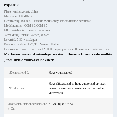
expansie
Plaats van herkomst: China
Merknaam: LUMING
Certificering: ISO9001, Patents,Work safety standardization certificate
Modelnummer: CCM-80,CCM-85
Min. bestelaantal: 5 metrische tonnen
Verpakking Details: Paletten, zakken
Levertijd: 5-30 werkdagen
Betalingscondities: L/C, T/T, Western Union
Levering vermogen: meer dan 120.000 ton per jaar voor alle vuurvaste materialen: gietijzer, voorlijsten en bakstenen
Markeren:
warmtebestendige baksteen
,
thermisch vuurvaste mullite
,
industriële vuurvaste baksteen
1Kenmerkend 6:
Hoge vuurvastheid
Hoge slijtvastheid en hoge zuiverheid op maat
2Productnaam:
gemaakte vuurvaste bakstenen van corundum,
vuurvaste b
3Refractabiliteit onder belasting
≥ 1700 bij 0,2 Mpa
(°C):