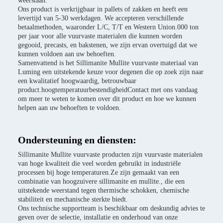
weerstaan.
Ons product is verkrijgbaar in pallets of zakken en heeft een
levertijd van 5-30 werkdagen. We accepteren verschillende
betaalmethoden, waaronder L/C, T/T en Western Union.000 ton
per jaar voor alle vuurvaste materialen die kunnen worden
gegooid, precasts, en bakstenen, we zijn ervan overtuigd dat we
kunnen voldoen aan uw behoeften.
Samenvattend is het Sillimanite Mullite vuurvaste materiaal van
Luming een uitstekende keuze voor degenen die op zoek zijn naar
een kwalitatief hoogwaardig, betrouwbaar
product.hoogtemperatuurbestendigheidContact met ons vandaag
om meer te weten te komen over dit product en hoe we kunnen
helpen aan uw behoeften te voldoen.
Ondersteuning en diensten:
Sillimanite Mullite vuurvaste producten zijn vuurvaste materialen
van hoge kwaliteit die veel worden gebruikt in industriële
processen bij hoge temperaturen.Ze zijn gemaakt van een
combinatie van hoogzuivere sillimanite en mullite., die een
uitstekende weerstand tegen thermische schokken, chemische
stabiliteit en mechanische sterkte biedt.
Ons technische supportteam is beschikbaar om deskundig advies te
geven over de selectie, installatie en onderhoud van onze