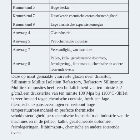
Kenmerkend 5
Hoge sterkte
Kenmerkend 7
Uitstekende chemische corrosiebestendigheid
Kenmerkend 9
Lage thermische expansievermogen
Aanvraag 4
Glasindustrie
Aanvraag 5
Petrochemische industrie
Aanvraag 7
Vervaardiging van machines
Pellet-, kalk-, gecalcineerde dolomiet-,
Aanvraag 8
ferrolegering-, lithiumzout-, chemische en andere
roterende ovens
Deze op maat gemaakte vuurvaste glazen oven draaistof,
Sillimanite Mullite Isolation Refractory, Refractory Sillimanite
Mullite Composites heeft een bulkdichtheid van ten minste 3,2
g/cm3.een druksterkte van ten minste 100 Mpa bij 1100°C×3hHet
is zeer bestand tegen chemische corrosie, heeft een lage
thermische expansievermogen en vertoont hoge
temperatuurbestandheid en perfecte thermische
schokbestendigheid.petrochemische industrieIn de industrie van de
machines en in de pellet-, kalk-, gecalcineerde dolomiet-,
ferrolegeringen, lithiumzout-, chemische en andere roterende
ovens.