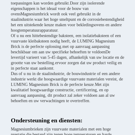
toepassingen kan worden gebruikt.Door zijn isolerende
eigenschappen is het ideaal voor de bouw van
ovensMagnesiumbrick wordt ook veel gebruikt in de
staalindustrie.waar het hoge smeltpunt en de corrosiebestendigheid
het een uitstekende keuze maken voor bekledingsovens en andere
hoogtemperatuurapparatuur.
Of u nu een hittebestendige baksteen, een isolatiebaksteen of een
vuurvaste kleibaksteen nodig heeft, de LUMING Magnesium
Brick is de perfecte oplossing.met op aanvraag aanpassing
beschikbaar om aan uw specifieke behoeften te voldoenDe
levertijd varieert van 5-45 dagen, afhankelijk van uw locatie en de
grootte van uw bestelling.ervoor zorgen dat uw product veilig en
in perfecte staat aankomt.
Dus of u nu in de staalindustrie, de bouwindustrie of een andere
industrie werkt die hoogwaardige vuurvaste materialen vereist, de
LUMING Magnesium Brick is de perfecte keuze.Met zijn
kwalitatief hoogwaardige constructie, certificering, en op
aanvraag aanpassing, dit product zal zeker voldoen aan al uw
behoeften en uw verwachtingen te overtreffen.
Ondersteuning en diensten:
Magnesiumbrieken zijn vuurvaste materialen met een hoge
prestatie die bestand zijn tegen hoge temperaturen en harde