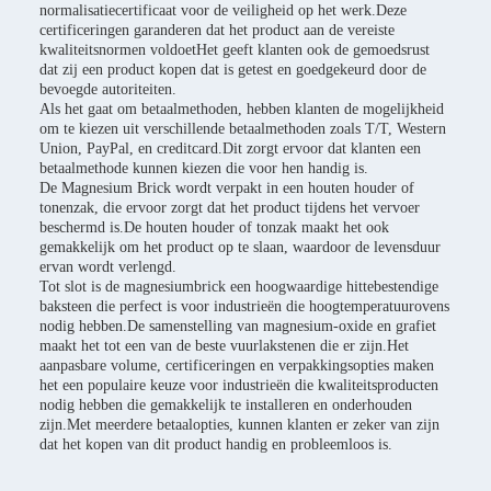
normalisatiecertificaat voor de veiligheid op het werk.Deze
certificeringen garanderen dat het product aan de vereiste
kwaliteitsnormen voldoetHet geeft klanten ook de gemoedsrust
dat zij een product kopen dat is getest en goedgekeurd door de
bevoegde autoriteiten.
Als het gaat om betaalmethoden, hebben klanten de mogelijkheid
om te kiezen uit verschillende betaalmethoden zoals T/T, Western
Union, PayPal, en creditcard.Dit zorgt ervoor dat klanten een
betaalmethode kunnen kiezen die voor hen handig is.
De Magnesium Brick wordt verpakt in een houten houder of
tonenzak, die ervoor zorgt dat het product tijdens het vervoer
beschermd is.De houten houder of tonzak maakt het ook
gemakkelijk om het product op te slaan, waardoor de levensduur
ervan wordt verlengd.
Tot slot is de magnesiumbrick een hoogwaardige hittebestendige
baksteen die perfect is voor industrieën die hoogtemperatuurovens
nodig hebben.De samenstelling van magnesium-oxide en grafiet
maakt het tot een van de beste vuurlakstenen die er zijn.Het
aanpasbare volume, certificeringen en verpakkingsopties maken
het een populaire keuze voor industrieën die kwaliteitsproducten
nodig hebben die gemakkelijk te installeren en onderhouden
zijn.Met meerdere betaalopties, kunnen klanten er zeker van zijn
dat het kopen van dit product handig en probleemloos is.