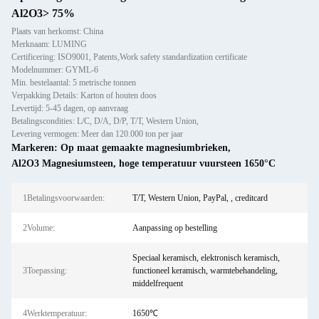
Al2O3> 75%
Plaats van herkomst: China
Merknaam: LUMING
Certificering: ISO9001, Patents,Work safety standardization certificate
Modelnummer: GYML-6
Min. bestelaantal: 5 metrische tonnen
Verpakking Details: Karton of houten doos
Levertijd: 5-45 dagen, op aanvraag
Betalingscondities: L/C, D/A, D/P, T/T, Western Union,
Levering vermogen: Meer dan 120.000 ton per jaar
Markeren:
Op maat gemaakte magnesiumbrieken
,
Al2O3 Magnesiumsteen
,
hoge temperatuur vuursteen 1650°C
1Betalingsvoorwaarden:
T/T, Western Union, PayPal, , creditcard
2Volume:
Aanpassing op bestelling
Speciaal keramisch, elektronisch keramisch,
3Toepassing:
functioneel keramisch, warmtebehandeling,
middelfrequent
4Werktemperatuur:
1650℃