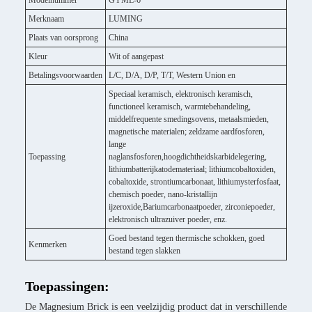
Modelnummer
GYML-6
Merknaam
LUMING
Plaats van oorsprong
China
Kleur
Wit of aangepast
Betalingsvoorwaarden
L/C, D/A, D/P, T/T, Western Union en
Speciaal keramisch, elektronisch keramisch,
functioneel keramisch, warmtebehandeling,
middelfrequente smedingsovens, metaalsmieden,
magnetische materialen; zeldzame aardfosforen,
lange
Toepassing
naglansfosforen,hoogdichtheidskarbidelegering,
lithiumbatterijkatodemateriaal; lithiumcobaltoxiden,
cobaltoxide, strontiumcarbonaat, lithiumysterfosfaat,
chemisch poeder, nano-kristallijn
ijzeroxide,Bariumcarbonaatpoeder, zirconiepoeder,
elektronisch ultrazuiver poeder, enz.
Goed bestand tegen thermische schokken, goed
Kenmerken
bestand tegen slakken
Toepassingen:
De Magnesium Brick is een veelzijdig product dat in verschillende