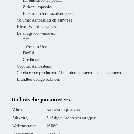
Bariumcarbonaatpoeder
Zirkoniumpoeder
Elektronisch ultrazuiver poeder
Volume: Aanpassing op aanvraag
Kleur: Wit of aangepast
Betalingsvoorwaarden:
T/T
- Western Union
PayPal
Creditcard
Grootte: Aanpasbaar
Gerelateerde producten: Aluminiumbaksteen, Isolatiebaksteen,
Brandbestendige baksteen
Technische parameters:
Volume
Aanpassing op aanvraag
Aflevering
5-45 dagen, kan worden aangepast
Werktemperatuur
1650°C